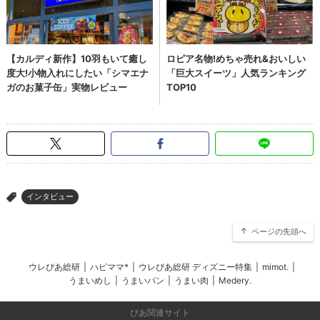
インタビュー
>
ページの先頭へ
ウレぴあ総研
|
ハピママ*
|
ウレぴあ総研 ディズニー特集
|
mimot.
|
うまいめし
|
うまいパン
|
うまい肉
|
Medery.
ぴあ関連サイト