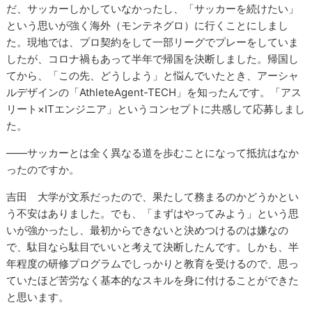
だ、サッカーしかしていなかったし、「サッカーを続けたい」
という思いが強く海外（モンテネグロ）に行くことにしまし
た。現地では、プロ契約をして一部リーグでプレーをしていま
したが、コロナ禍もあって半年で帰国を決断しました。帰国し
てから、「この先、どうしよう」と悩んでいたとき、アーシャ
ルデザインの「AthleteAgent-TECH」を知ったんです。「アス
リート×ITエンジニア」というコンセプトに共感して応募しまし
た。
――サッカーとは全く異なる道を歩むことになって抵抗はなか
ったのですか。
吉田 大学が文系だったので、果たして務まるのかどうかとい
う不安はありました。でも、「まずはやってみよう」という思
いが強かったし、最初からできないと決めつけるのは嫌なの
で、駄目なら駄目でいいと考えて決断したんです。しかも、半
年程度の研修プログラムでしっかりと教育を受けるので、思っ
ていたほど苦労なく基本的なスキルを身に付けることができた
と思います。