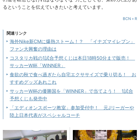
るということを伝えていきたいと考えています。
BCN＋R
関連リンク
海外Nike新CMに爆熱ストーム！？ 「イナズマイレブン」
ファン大興奮の理由は
コスタリカ戦の1試合予想くじは本日18時50分まで販売！
サッカーW杯「WINNER」
食欲の秋で食べ過ぎたら自宅エクササイズで乗り切る！ お
すすめグッズあれこれ
サッカーW杯の優勝国を「WINNER」で当てよう！ 1試合
予想くじも発売中
「エディオンスポーツ教室」参加受付中！ 元Jリーガーや
陸上日本代表がスペシャルコーチ