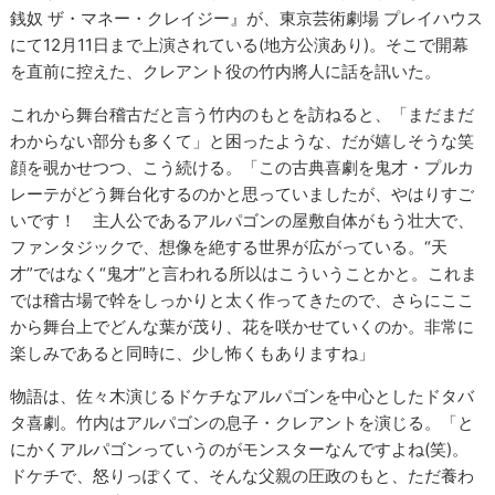
銭奴 ザ・マネー・クレイジー』が、東京芸術劇場 プレイハウス
にて12月11日まで上演されている(地方公演あり)。そこで開幕
を直前に控えた、クレアント役の竹内將人に話を訊いた。
これから舞台稽古だと言う竹内のもとを訪ねると、「まだまだ
わからない部分も多くて」と困ったような、だが嬉しそうな笑
顔を覗かせつつ、こう続ける。「この古典喜劇を鬼才・プルカ
レーテがどう舞台化するのかと思っていましたが、やはりすご
いです！ 主人公であるアルパゴンの屋敷自体がもう壮大で、
ファンタジックで、想像を絶する世界が広がっている。“天
才”ではなく“鬼才”と言われる所以はこういうことかと。これま
では稽古場で幹をしっかりと太く作ってきたので、さらにここ
から舞台上でどんな葉が茂り、花を咲かせていくのか。非常に
楽しみであると同時に、少し怖くもありますね」
物語は、佐々木演じるドケチなアルパゴンを中心としたドタバ
タ喜劇。竹内はアルパゴンの息子・クレアントを演じる。「と
にかくアルパゴンっていうのがモンスターなんですよね(笑)。
ドケチで、怒りっぽくて、そんな父親の圧政のもと、ただ養わ