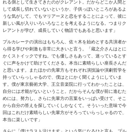
れる側として生きてきたのがクレアント。だからどこか人間と
して成長し切れていないというか、子供っぽいところがあるよ
うな気がして。でもマリアーヌと恋をすることによって、彼に
新しい風が入りいろいろなことを考えるようになる。つまりク
レアントが学び、成長していく物語でもあると思います」
プルカレーテの演出はもちろん、佐々木を始めとする共演者か
ら得る学びや刺激も非常に大きいと言う。「蔵之介さんはとに
かくストイックですね。でも優しさもあって、迷っているとす
ぐに声をかけて助けてくださる。本当に素晴らしい座長さんだ
と思います。またほかの先輩方もそれぞれ演技論や演劇哲学を
持っていらっしゃるので、僕はとにかく聞くようにしていま
す。僕が東京藝術大学、王立音楽院に行ってわかったことは、
自分には才能がないということ。だからそんな僕が前に進むた
めには、努力し、さらに先輩方の言葉をいっぱい受けて、そこ
から自分の答えを探していくしかなくて。そういった意味で今
回はこれだけ素晴らしい先輩方がそろっていらっしゃるので、
本当に楽しいです」
さらに「僕はラスト泣けます」という気になるひと言も。プル