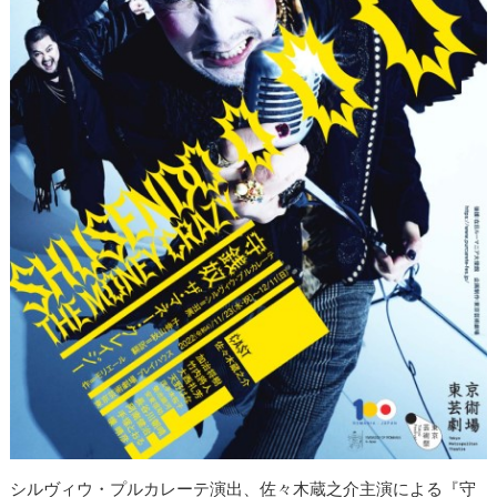
シルヴィウ・プルカレーテ演出、佐々木蔵之介主演による『守