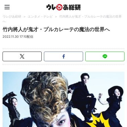
ウレぴあ総研（うれぴあ）
ウレぴあ総研
>
エンタメ・テレビ
>
竹内將人が鬼才・プルカレーテの魔法の世界
へ
竹内將人が鬼才・プルカレーテの魔法の世界へ
2022.11.30 17:10配信