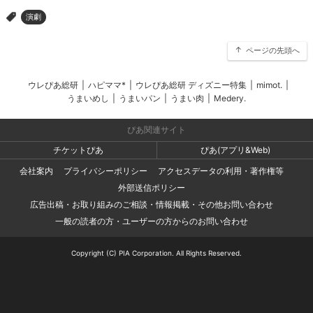
演劇
>
ページの先頭へ
ウレぴあ総研
|
ハピママ*
|
ウレぴあ総研 ディズニー特集
|
mimot.
|
うまいめし
|
うまいパン
|
うまい肉
|
Medery.
ぴあ関連サイト
チケットぴあ
ぴあ(アプリ&Web)
会社案内
プライバシーポリシー
アクセスデータの利用・著作権等
外部送信ポリシー
広告出稿・お取り組みのご相談・情報掲載・その他お問い合わせ
一般の読者の方・ユーザーの方からのお問い合わせ
Copyright (C) PIA Corporation. All Rights Reserved.