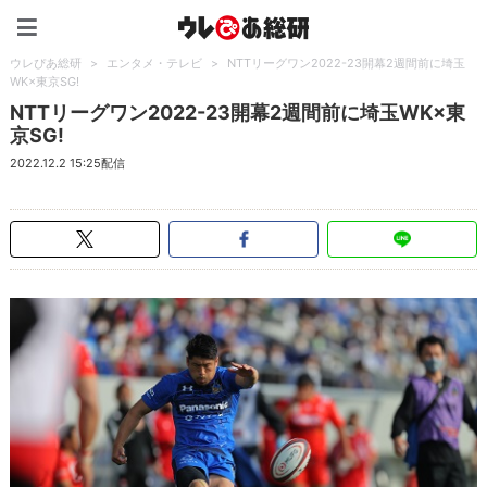
ウレぴあ総研（うれぴあ）
ウレぴあ総研
>
エンタメ・テレビ
>
NTTリーグワン2022-23開幕2週間前に埼玉
WK×東京SG!
NTTリーグワン2022-23開幕2週間前に埼玉WK×東
京SG!
2022.12.2 15:25配信