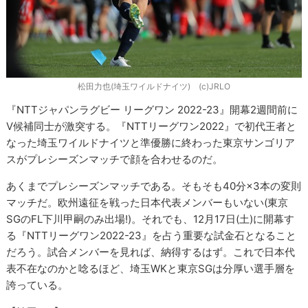
松田力也(埼玉ワイルドナイツ) (c)JRLO
『NTTジャパンラグビー リーグワン 2022-23』開幕2週間前に
V候補同士が激突する。『NTTリーグワン2022』で初代王者と
なった埼玉ワイルドナイツと準優勝に終わった東京サンゴリア
スがプレシーズンマッチで顔を合わせるのだ。
あくまでプレシーズンマッチである。そもそも40分×3本の変則
マッチだ。欧州遠征を戦った日本代表メンバーもいない(東京
SGのFL下川甲嗣のみ出場!)。それでも、12月17日(土)に開幕す
る『NTTリーグワン2022-23』を占う重要な試金石となること
だろう。試合メンバーを見れば、納得するはず。これで日本代
表不在なのかと唸るほど、埼玉WKと東京SGは分厚い選手層を
誇っている。