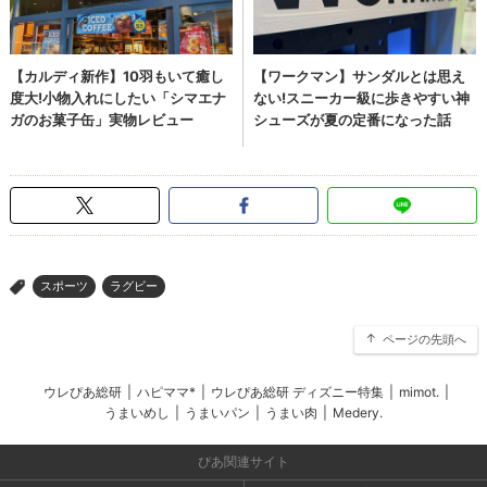
スポーツ
ラグビー
>
ページの先頭へ
ウレぴあ総研
|
ハピママ*
|
ウレぴあ総研 ディズニー特集
|
mimot.
|
うまいめし
|
うまいパン
|
うまい肉
|
Medery.
ぴあ関連サイト