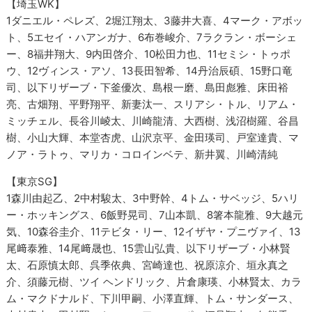
【埼玉WK】
1ダニエル・ペレズ、2堀江翔太、3藤井大喜、4マーク・アボッ
ト、5エセイ・ハアンガナ、6布巻峻介、7ラクラン・ボーシェ
ー、8福井翔大、9内田啓介、10松田力也、11セミシ・トゥポ
ウ、12ヴィンス・アソ、13長田智希、14丹治辰碩、15野口竜
司、以下リザーブ・下釜優次、島根一磨、島田彪雅、床田裕
亮、古畑翔、平野翔平、新妻汰一、スリアシ・トル、リアム・
ミッチェル、長谷川崚太、川崎龍清、大西樹、浅沼樹羅、谷昌
樹、小山大輝、本堂杏虎、山沢京平、金田瑛司、戸室達貴、マ
ノア・ラトゥ、マリカ・コロインベテ、新井翼、川崎清純
【東京SG】
1森川由起乙、2中村駿太、3中野幹、4トム・サベッジ、5ハリ
ー・ホッキングス、6飯野晃司、7山本凱、8箸本龍雅、9大越元
気、10森谷圭介、11テビタ・リー、12イザヤ・プニヴァイ、13
尾﨑泰雅、14尾﨑晟也、15雲山弘貴、以下リザーブ・小林賢
太、石原慎太郎、呉季依典、宮崎達也、祝原涼介、垣永真之
介、須藤元樹、ツイ ヘンドリック、片倉康瑛、小林賢太、カラ
ム・マクドナルド、下川甲嗣、小澤直輝、トム・サンダース、