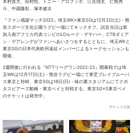
木村貴大、田村煕、トニー・アロフィポ、江見翔太、仁熊秀
斗、中靍隆彰、塚本健太
『ファン感謝マッチ2022』埼玉WK×東京SGは12月3日(土)・熊
谷スポーツ文化公園ラグビー場にてキックオフ。試合当日は新
加入南アフリカ代表コンビのLOルード・デヤハー、CTBダミア
ン・デアレンデがファンへあいさつをするとともに、埼玉WKと
東京SGの日本代表欧州遠征メンバーによるトークセッションも
開催。
2週間後に行われる『NTTリーグワン2022-23』開幕戦では埼
玉WKは12月17日(土)・熊谷ラグビー場にて東芝ブレイブルーパ
ス東京と対峙、東京SGは18日(日)・味の素スタジアムにてクボ
タスピアーズ船橋・東京ベイと対戦する。東京SG×S東京ベイ
のチケットは発売中。
チケットぴあ