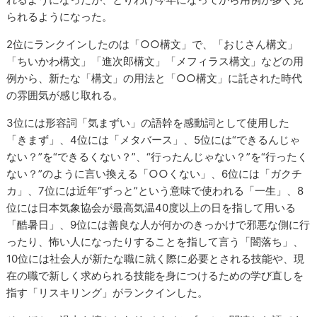
られるようになった。
2位にランクインしたのは「○○構文」で、「おじさん構文」
「ちいかわ構文」「進次郎構文」「メフィラス構文」などの用
例から、新たな「構文」の用法と「○○構文」に託された時代
の雰囲気が感じ取れる。
3位には形容詞「気まずい」の語幹を感動詞として使用した
「きまず」、4位には「メタバース」、5位には“できるんじゃ
ない？”を“できるくない？”、“行ったんじゃない？”を“行ったく
ない？”のように言い換える「○○くない」、6位には「ガクチ
カ」、7位には近年“ずっと”という意味で使われる「一生」、8
位には日本気象協会が最高気温40度以上の日を指して用いる
「酷暑日」、9位には善良な人が何かのきっかけで邪悪な側に行
ったり、怖い人になったりすることを指して言う「闇落ち」、
10位には社会人が新たな職に就く際に必要とされる技能や、現
在の職で新しく求められる技能を身につけるための学び直しを
指す「リスキリング」がランクインした。