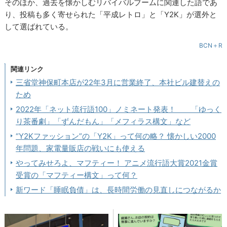
そのほか、過去を懐かしむリバイバルブームに関連した語であ
り、投稿も多く寄せられた「平成レトロ」と「Y2K」が選外と
して選ばれている。
BCN＋R
関連リンク
三省堂神保町本店が22年3月に営業終了、本社ビル建替えの
ため
2022年「ネット流行語100」ノミネート発表！ 「ゆっく
り茶番劇」「ずんだもん」「メフィラス構文」など
“Y2Kファッション”の「Y2K」って何の略？ 懐かしい2000
年問題、家電量販店の戦いにも使える
やってみせろよ、マフティー！ アニメ流行語大賞2021金賞
受賞の「マフティー構文」って何？
新ワード「睡眠負債」は、長時間労働の見直しにつながるか