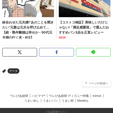
データ
>
ページの先頭へ
ウレぴあ総研
|
ハピママ*
|
ウレぴあ総研 ディズニー特集
|
mimot.
|
うまいめし
|
うまいパン
|
うまい肉
|
Medery.
ぴあ関連サイト