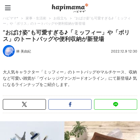
ハピママ*
ハピママ*
>
家事・生活術
>
お役立ち
>
“おばけ姿”も可愛すぎる♪「ミッフィ
ー」や「ボリス」のトートバッグや便利収納が新登場
“おばけ姿”も可愛すぎる♪「ミッフィー」や「ボリ
ス」のトートバッグや便利収納が新登場
林 美由紀
2022.12.9 12:30
大人気キャラクター「ミッフィー」のトートバッグやマルチケース、収納
など可愛い雑貨が「ヴィレッジヴァンガードオンライン」にて新登場♪ 気
になるラインナップをご紹介します。