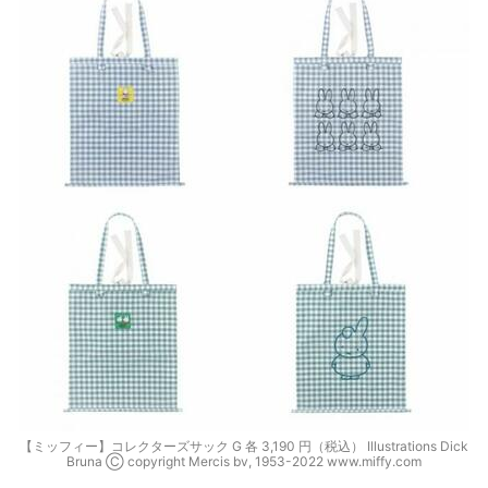
【ミッフィー】コレクターズサック G 各 3,190 円（税込） Illustrations Dick
Bruna Ⓒ copyright Mercis bv, 1953-2022 www.miffy.com