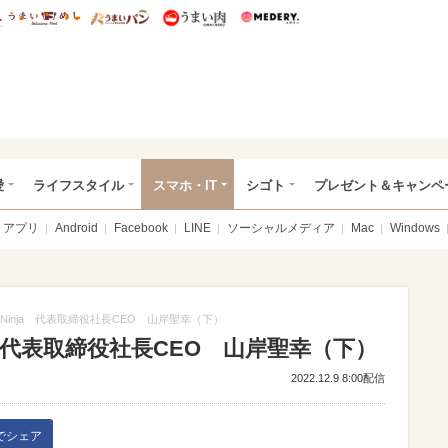
総研 ディズニー特集
mimot.
うまいめし
うまいパン
うまい肉
Medery.
ぴあ総研（うれぴあ）
愛
ライフスタイル
スマホ・IT
シゴト
プレゼント＆キャンペ
アプリ
Android
Facebook
LINE
ソーシャルメディア
Mac
Windows
tNinja 代表取締役社長CEO 山岸聖幸（下）
ja 代表取締役社長CEO 山岸聖幸（下）
2022.12.9 8:00配信
kでシェア