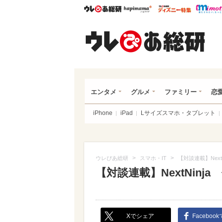
ウレぴあ総研
ハピママ*
ウレぴあ
ウレ
エンタメ
グルメ
ファミリー
恋
iPhone
iPad
Lサイズスマホ・タブレット
>
>
ウレぴあ総研
スマホ・IT
【対談連載】Nex
【対談連載】NextNin
Xでシェア
Faceboo