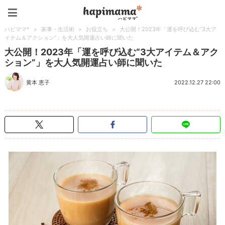
ハピママ*
ハピママ*
>
家事・生活術
>
お役立ち
>
大公開！2023年「運を呼び込む“3大ア
イテム＆アクション”」を大人気開運占い師に聞いた
大公開！2023年「運を呼び込む“3大アイテム＆アク
ション”」を大人気開運占い師に聞いた
黄本 恵子
2022.12.27 22:00