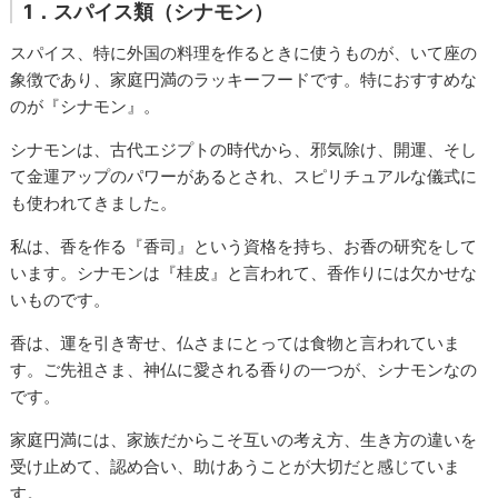
1．スパイス類（シナモン）
スパイス、特に外国の料理を作るときに使うものが、いて座の
象徴であり、家庭円満のラッキーフードです。特におすすめな
のが『シナモン』。
シナモンは、古代エジプトの時代から、邪気除け、開運、そし
て金運アップのパワーがあるとされ、スピリチュアルな儀式に
も使われてきました。
私は、香を作る『香司』という資格を持ち、お香の研究をして
います。シナモンは『桂皮』と言われて、香作りには欠かせな
いものです。
香は、運を引き寄せ、仏さまにとっては食物と言われていま
す。ご先祖さま、神仏に愛される香りの一つが、シナモンなの
です。
家庭円満には、家族だからこそ互いの考え方、生き方の違いを
受け止めて、認め合い、助けあうことが大切だと感じていま
す。