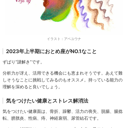
イラスト：アベユウナ
2023年上半期におとめ座がNO.1なこと
ずばり“謎解き”です。
分析力が冴え、活用できる機会にも恵まれそうです。あえて難
しそうなことに挑戦してみるのもオススメ。持っている能力の
理解を深めると良いでしょう。
気をつけたい健康とストレス解消法
気をつけたい健康面は、骨折、躁鬱、活力の喪失、脱腸、腸捻
転、膀胱炎、性病、痔、神経衰弱、尿管結石です。