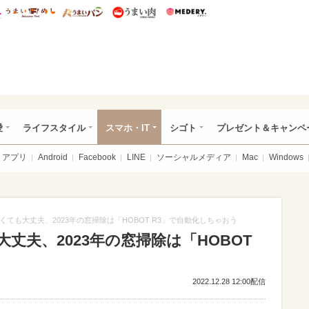
総研 ディズニー特集
mimot.
うまいめし
うまいパン
うまい肉
Medery.
ぴあ総研（うれぴあ）
愛
ライフスタイル
スマホ・IT
シゴト
プレゼント＆キャンペ
アプリ
Android
Facebook
LINE
ソーシャルメディア
Mac
Windows
ても大丈夫、2023年の窓掃除は「HOBOT R3」で自動化しちゃおう
丈夫、2023年の窓掃除は「HOBOT
2022.12.28 12:00配信