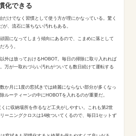
習慣化できる
年始だけでなく習慣として使う方が理にかなっている。驚く
Tだが、流石に落ちない汚れもある。
頑固になってしまう傾向にあるので、こまめに落として
だろう。
以外は放っておけるHOBOT。毎日の掃除に取り入れれば
。万が一取れづらい汚れがついても数日続けて運転する
数か月に1度の窓拭きでは綺麗にならない部分が多くなっ
除ルーティーンの中にHOBOTを入れるのが重要だ。
近くに収納場所を作るなど工夫がしやすい。これも第2世
リーニングクロスは14枚ついてくるので、毎日1セットず
3年は窓拭きも習慣化すると綺麗を保ちやすくて良いだろ