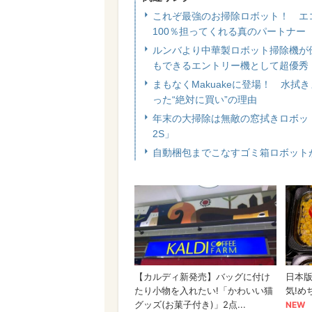
これぞ最強のお掃除ロボット！ エコバ
100％担ってくれる真のパートナー
ルンバより中華製ロボット掃除機が優勢
もできるエントリー機として超優秀
まもなくMakuakeに登場！ 水拭
った“絶対に買い”の理由
年末の大掃除は無敵の窓拭きロボット
2S」
自動梱包までこなすゴミ箱ロボット