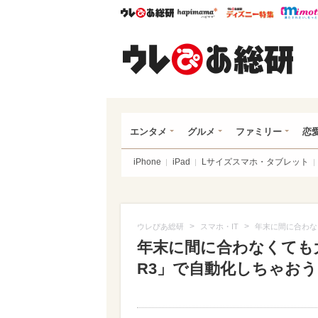
ウレぴあ総研
ハピママ*
ウレぴあ
ウレ
エンタメ
グルメ
ファミリー
恋
iPhone
iPad
Lサイズスマホ・タブレット
>
>
ウレぴあ総研
スマホ・IT
年末に間に合わなく
年末に間に合わなくても大
R3」で自動化しちゃおう