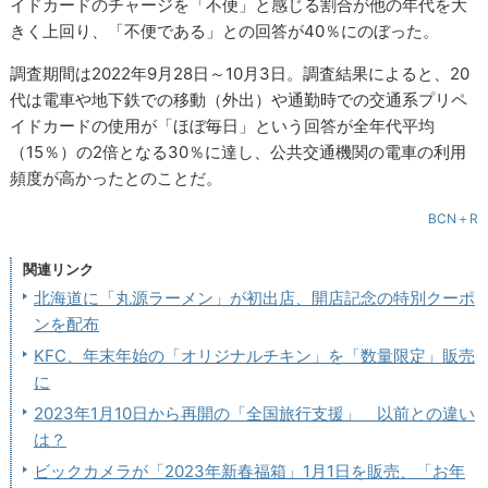
イドカードのチャージを「不便」と感じる割合が他の年代を大
きく上回り、「不便である」との回答が40％にのぼった。
調査期間は2022年9月28日～10月3日。調査結果によると、20
代は電車や地下鉄での移動（外出）や通勤時での交通系プリペ
イドカードの使用が「ほぼ毎日」という回答が全年代平均
（15％）の2倍となる30％に達し、公共交通機関の電車の利用
頻度が高かったとのことだ。
BCN＋R
関連リンク
北海道に「丸源ラーメン」が初出店、開店記念の特別クーポ
ンを配布
KFC、年末年始の「オリジナルチキン」を「数量限定」販売
に
2023年1月10日から再開の「全国旅行支援」 以前との違い
は？
ビックカメラが「2023年新春福箱」1月1日を販売、「お年