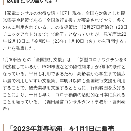
以前との違いは？
【家電コンサルのお得な話・107】 現在、全国を対象とした観
光需要喚起策である「全国旅行支援」が実施されており、多く
の人に利用されている。この支援策は「12月27日宿泊分（28日
チェックアウト分まで）で終了」となっていたが、観光庁は22
年12月13日に「令和5年（23年）1月10日（火）から再開する」
ことを発表した。
1月10日からの「全国旅行支援」は、「新型コロナワクチンを3
回接種しているか、PCR検査などの陰性結果」が利用の条件と
なっている。平日も利用できるため、高齢者から学生まで幅広
い層で利用しやすい支援策。年明け以降も全国旅行支援を利用
することで、観光業界を支援するとともに、行動範囲を広げる
ことにより、一日も早く、コロナ禍前の活動的な日本に戻れる
ことを願っている。（堀田経営コンサルタント事務所・堀田泰
希）
「2023年新春福箱」を1月1日に販売