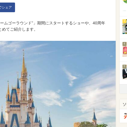
kでシェア
3
リームゴーラウンド”」期間にスタートするショーや、40周年
とめてご紹介します。
4
5
ソ