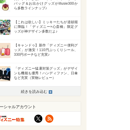
バッグ＆お出かけグッズがillusie300か
ら多数ラインナップ♪
【これは欲しい】ミッキーたちが道頓堀
に降臨！「ディズニー×心斎橋」限定グ
ッズが神デザイン多数だよ♪
【キャンドゥ】新作「ディズニー便利グ
ッズ」が激安！110円ぷっくりシール、
330円ポーチなど充実♪
「ディズニー猛暑対策グッズ」がデザイ
ンも機能も優秀！ハンディファン、日傘
など充実（実物レビュー）
続きを読み込む
ーシャルアカウント
X
RSS