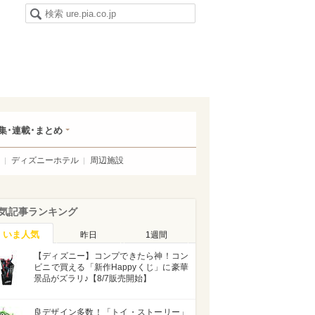
集･連載･まとめ
ディズニーホテル
周辺施設
気記事ランキング
いま人気
昨日
1週間
【ディズニー】コンプできたら神！コン
ビニで買える「新作Happyくじ」に豪華
景品がズラリ♪【8/7販売開始】
良デザイン多数！「トイ・ストーリー」