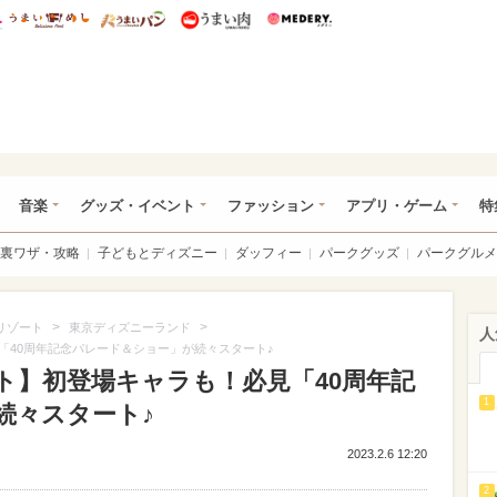
総研 ディズニー特集
mimot.
うまいめし
うまいパン
うまい肉
Medery.
ズニー特集 -ウレぴあ総研
音楽
グッズ・イベント
ファッション
アプリ・ゲーム
特
裏ワザ・攻略
子どもとディズニー
ダッフィー
パークグッズ
パークグルメ
>
>
リゾート
東京ディズニーランド
人
「40周年記念パレード＆ショー」が続々スタート♪
ト】初登場キャラも！必見「40周年記
1
続々スタート♪
2023.2.6 12:20
2