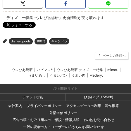
「ディズニー特集 -ウレぴあ総研」更新情報が受け取れます
disneygoods
100均
キャンドゥ
>
ページの先頭へ
ウレぴあ総研
|
ハピママ*
|
ウレぴあ総研 ディズニー特集
|
mimot.
|
うまいめし
|
うまいパン
|
うまい肉
|
Medery.
ぴあ関連サイト
チケットぴあ
ぴあ(アプリ&Web)
会社案内
プライバシーポリシー
アクセスデータの利用・著作権等
外部送信ポリシー
広告出稿・お取り組みのご相談・情報掲載・その他お問い合わせ
一般の読者の方・ユーザーの方からのお問い合わせ