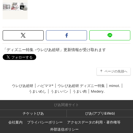
「ディズニー特集 -ウレぴあ総研」更新情報が受け取れます
ページの先頭へ
ウレぴあ総研
|
ハピママ*
|
ウレぴあ総研 ディズニー特集
|
mimot.
|
うまいめし
|
うまいパン
|
うまい肉
|
Medery.
ぴあ関連サイト
チケットぴあ
ぴあ(アプリ&Web)
会社案内
プライバシーポリシー
アクセスデータの利用・著作権等
外部送信ポリシー