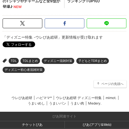
「ディズニー特集 -ウレぴあ総研」更新情報が受け取れます
TDL
TDLまとめ
ディズニー混雑対策
子どもとTDRまとめ
>
ディズニー初心者混雑対策
ページの先頭へ
ウレぴあ総研
|
ハピママ*
|
ウレぴあ総研 ディズニー特集
|
mimot.
|
うまいめし
|
うまいパン
|
うまい肉
|
Medery.
ぴあ関連サイト
チケットぴあ
ぴあ(アプリ&Web)