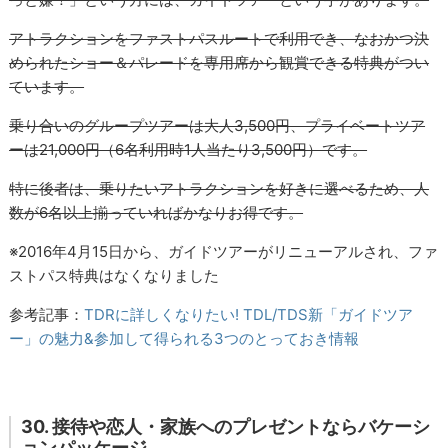
アトラクションをファストパスルートで利用でき、なおかつ決
められたショー＆パレードを専用席から観賞できる特典がつい
ています。
乗り合いのグループツアーは大人3,500円、プライベートツア
ーは21,000円（6名利用時1人当たり3,500円）です。
特に後者は、乗りたいアトラクションを好きに選べるため、人
数が6名以上揃っていればかなりお得です。
※2016年4月15日から、ガイドツアーがリニューアルされ、ファ
ストパス特典はなくなりました
参考記事：
TDRに詳しくなりたい! TDL/TDS新「ガイドツア
ー」の魅力&参加して得られる3つのとっておき情報
30. 接待や恋人・家族へのプレゼントならバケーシ
ョンパッケージ