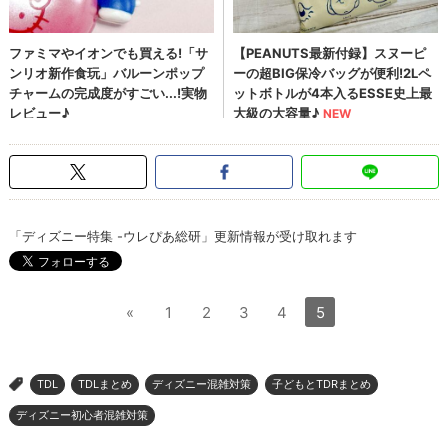
「ディズニー特集 -ウレぴあ総研」更新情報が受け取れます
«
1
2
3
4
5
TDL
TDLまとめ
ディズニー混雑対策
子どもとTDRまとめ
>
ディズニー初心者混雑対策