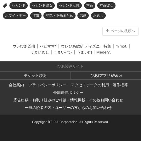
セカンド
セカンド彼女
セカンド女性
本命
本命彼女
>
ホワイトデー
浮気
浮気・不倫まとめ
恋愛
お返し
ページの先頭へ
ウレぴあ総研
|
ハピママ*
|
ウレぴあ総研 ディズニー特集
|
mimot.
|
うまいめし
|
うまいパン
|
うまい肉
|
Medery.
ぴあ関連サイト
チケットぴあ
ぴあ(アプリ&Web)
会社案内
プライバシーポリシー
アクセスデータの利用・著作権等
外部送信ポリシー
広告出稿・お取り組みのご相談・情報掲載・その他お問い合わせ
一般の読者の方・ユーザーの方からのお問い合わせ
Copyright (C) PIA Corporation. All Rights Reserved.