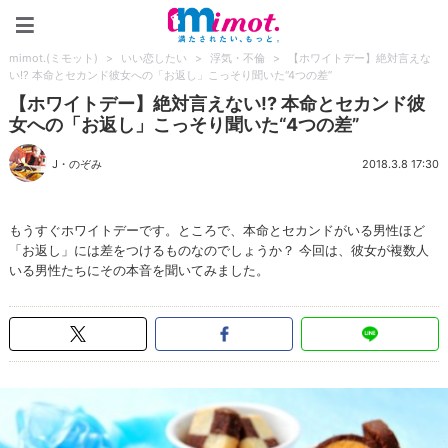
mimot.(ミモット)
mimot.(ミモット)
>
いい恋したい
>
浮気・不倫
>
【ホワイトデー】絶対言えな
い!? 本命とセカンド彼女への「お返し」こっそり聞いた“4つの差”
【ホワイトデー】絶対言えない!? 本命とセカンド彼
女への「お返し」こっそり聞いた“4つの差”
J・のぞみ
2018.3.8 17:30
もうすぐホワイトデーです。ところで、本命とセカンドがいる男性ほど
「お返し」には差をつけるものなのでしょうか？ 今回は、彼女が複数人
いる男性たちにその本音を聞いてみました。