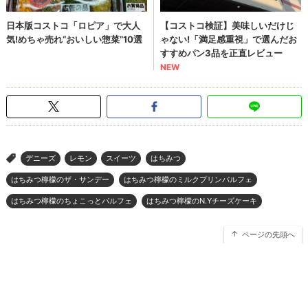
デニーズ
レモン
スイーツ
はちみつ
>
はちみつ檸檬のザ・サンデー
はちみつ檸檬のミルクプリンパルフェ
はちみつ檸檬のちょこっとパルフェ
はちみつ檸檬のN.Yチーズケーキ
ページの先頭へ
ウレぴあ総研
|
ハピママ*
|
ウレぴあ総研 ディズニー特集
|
mimot.
|
うまいめし
|
うまいパン
|
うまい肉
|
Medery.