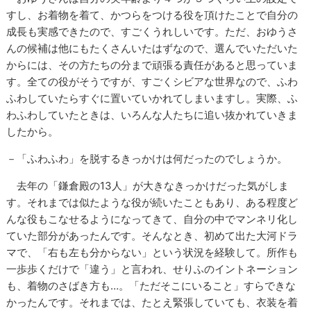
すし、お着物を着て、かつらをつける役を頂けたことで自分の
成長も実感できたので、すごくうれしいです。ただ、おゆうさ
んの候補は他にもたくさんいたはずなので、選んでいただいた
からには、その方たちの分まで頑張る責任があると思っていま
す。全ての役がそうですが、すごくシビアな世界なので、ふわ
ふわしていたらすぐに置いていかれてしまいますし。実際、ふ
わふわしていたときは、いろんな人たちに追い抜かれていきま
したから。
－「ふわふわ」を脱するきっかけは何だったのでしょうか。
去年の「鎌倉殿の13人」が大きなきっかけだった気がしま
す。それまでは似たような役が続いたこともあり、ある程度ど
んな役もこなせるようになってきて、自分の中でマンネリ化し
ていた部分があったんです。そんなとき、初めて出た大河ドラ
マで、「右も左も分からない」という状況を経験して。所作も
一歩歩くだけで「違う」と言われ、せりふのイントネーション
も、着物のさばき方も…。「ただそこにいること」すらできな
かったんです。それまでは、たとえ緊張していても、衣装を着