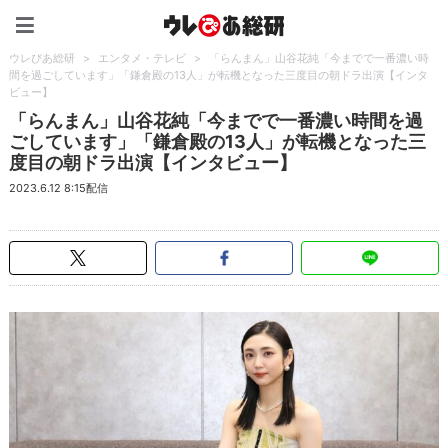
ウレぴあ総研（うれぴあ）
ウレぴあ総研
>
エンタメ・テレビ
>
「らんまん」山谷花純「今までで一番濃い時
間を過ごしています」「鎌倉殿の13人」が転機となった三度目の朝ドラ出演【インタ
ビュー】
「らんまん」山谷花純「今までで一番濃い時間を過
ごしています」「鎌倉殿の13人」が転機となった三
度目の朝ドラ出演【インタビュー】
2023.6.12 8:15配信