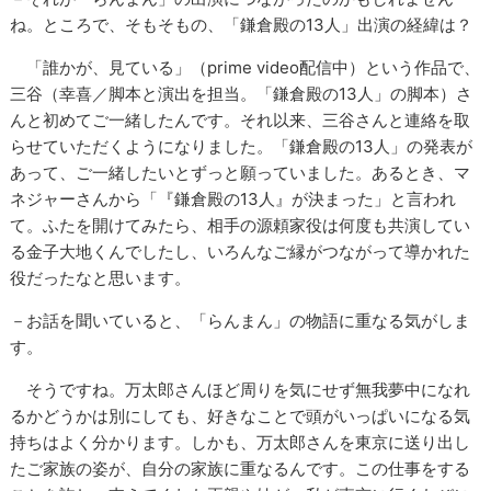
ね。ところで、そもそもの、「鎌倉殿の13人」出演の経緯は？
「誰かが、見ている」（prime video配信中）という作品で、
三谷（幸喜／脚本と演出を担当。「鎌倉殿の13人」の脚本）さ
んと初めてご一緒したんです。それ以来、三谷さんと連絡を取
らせていただくようになりました。「鎌倉殿の13人」の発表が
あって、ご一緒したいとずっと願っていました。あるとき、マ
ネジャーさんから「『鎌倉殿の13人』が決まった」と言われ
て。ふたを開けてみたら、相手の源頼家役は何度も共演してい
る金子大地くんでしたし、いろんなご縁がつながって導かれた
役だったなと思います。
－お話を聞いていると、「らんまん」の物語に重なる気がしま
す。
そうですね。万太郎さんほど周りを気にせず無我夢中になれ
るかどうかは別にしても、好きなことで頭がいっぱいになる気
持ちはよく分かります。しかも、万太郎さんを東京に送り出し
たご家族の姿が、自分の家族に重なるんです。この仕事をする