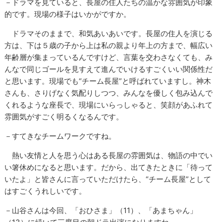
－ドラマを見ていると、長屋の住人たちの温かな雰囲気が印象
的です。現場の様子はいかがですか。
ドラマそのままで、和気あいあいです。長屋の住人を演じる
方は、下は５歳の子から上は私の親より年上の方まで、幅広い
年齢層が集まっているんですけど、言葉を交わさなくても、み
んなで同じゴールを見すえて進んでいけるすごくいい関係性だ
と思います。現場でも“チーム長屋”と呼ばれていますし。神木
さんも、さりげなく気配りしつつ、みんなを優しく包み込んで
くれるような座長で、現場にいらっしゃると、笑顔があふれて
雰囲気がすごく明るくなるんです。
－すてきなチームワークですね。
熱い友情と人を思う心はある長屋の雰囲気は、物語の中でい
い箸休めになると思います。だから、出てきたときに「待って
いたよ」と皆さんに言っていただけたら、“チーム長屋”として
はすごくうれしいです。
－山谷さんは今回、「おひさま」（11）、「あまちゃん」