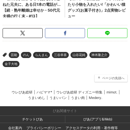
芸能
のん
らんまん
三谷幸喜
山谷花純
神木隆之介
>
金子大地
ページの先頭へ
ウレぴあ総研
|
ハピママ*
|
ウレぴあ総研 ディズニー特集
|
mimot.
|
うまいめし
|
うまいパン
|
うまい肉
|
Medery.
ぴあ関連サイト
チケットぴあ
ぴあ(アプリ&Web)
会社案内
プライバシーポリシー
アクセスデータの利用・著作権等