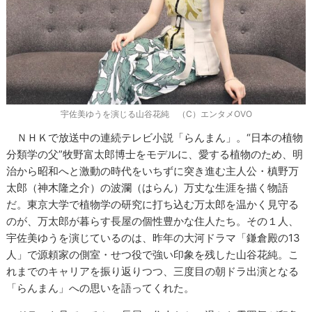
宇佐美ゆうを演じる山谷花純 （C）エンタメOVO
ＮＨＫで放送中の連続テレビ小説「らんまん」。“日本の植物
分類学の父”牧野富太郎博士をモデルに、愛する植物のため、明
治から昭和へと激動の時代をいちずに突き進む主人公・槙野万
太郎（神木隆之介）の波瀾（はらん）万丈な生涯を描く物語
だ。東京大学で植物学の研究に打ち込む万太郎を温かく見守る
のが、万太郎が暮らす長屋の個性豊かな住人たち。その１人、
宇佐美ゆうを演じているのは、昨年の大河ドラマ「鎌倉殿の13
人」で源頼家の側室・せつ役で強い印象を残した山谷花純。こ
れまでのキャリアを振り返りつつ、三度目の朝ドラ出演となる
「らんまん」への思いを語ってくれた。