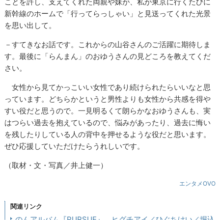
ことを許し、支えてくれた両親や妹が、私が東京に行くたびに
新幹線のホームで「行ってらっしゃい」と見送ってくれた光景
を思い出して。
－すてきなお話です。これからの山谷さんのご活躍に期待しま
す。最後に「らんまん」のおゆうさんの見どころを教えてくだ
さい。
女性から見てかっこいい女性であり続けられたらいいなと思
っています。どちらかというと男性よりも女性から共感を得や
すい役だと思うので。一見明るくて朗らかなおゆうさんも、実
はつらい過去を抱えているので、悩みがあったり、過去に悔い
を残したりしている人の背中を押せるような役だと思います。
ぜひ応援していただけたらうれしいです。
（取材・文・写真／井上健一）
エンタメOVO
関連リンク
のんアルバム『PURSUE』、ヒグチアイ／ひぐちけい／堀込