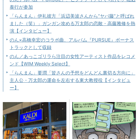
泰行が参加
「らんまん」伊礼彼方「浜辺美波さんから“ヤバ藤”と呼ばれ
ました（笑）」ガンガン攻める万太郎の恋敵・高藤雅修を熱
演【インタビュー】
のん×高橋幸宏のコラボ曲、アルバム『PURSUE』ボーナス
トラックとして収録
のん／あっこゴリラら注目の女性アーティスト作品をレコメ
ンド【WIM Weekly Select】
「らんまん」要潤「皆さんの予想をどんどん裏切る方向に」
主人公・万太郎の運命を左右する東大教授役【インタビュ
ー】