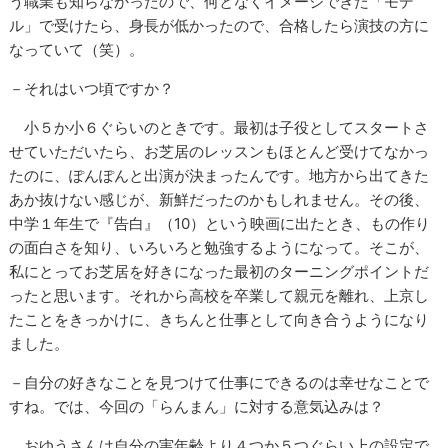
う職業も知らなかったので、何となくイメージできた「モデ
ル」で受けたら、身長が低かったので、合格したら演技の方に
なっていて（笑）。
－それはいつ頃ですか？
小５か小６ぐらいのときです。最初は子役としてスタートさ
せていただいたら、お芝居のレッスンもほとんど受けてなかっ
たのに、ぽんぽんと出演が決まったんです。地方から出てきた
あか抜けない感じが、新鮮だったのかもしれません。その後、
中学１年生で『告白』（10）という映画に出たとき、もの作り
の面白さを知り、いろいろと勉強するようになって。そこが、
私にとってお芝居を好きになった最初のターニングポイントだ
ったと思います。それから高校を卒業して親元を離れ、上京し
たことをきっかけに、きちんと仕事として向き合うようになり
ました。
－自分の好きなことを見つけて仕事にできるのは幸せなことで
すね。では、今回の「らんまん」に対する意気込みは？
おゆうさんは自分の実年齢より４つか５つぐらい上の設定で