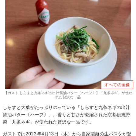
すべての画像
【ガスト しらすと九条ネギの出汁醤油バター〔ハーフ〕】「九条ネギ」が使わ
れた贅沢な一品
しらすと大葉がたっぷりのっている「しらすと九条ネギの出汁
醤油バター〔ハーフ〕」。香りと甘さが凝縮された京都伝統野
菜「九条ネギ」が使われた贅沢な一品です。
ガストでは2023年4月13日（木）から自家製麺の生パスタが登