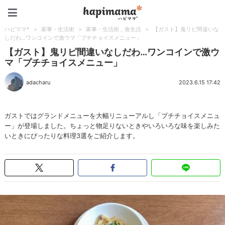
ハピママ*
ハピママ*
>
家事・生活術
>
家事・生活術＿食生活
>
【ガスト】鬼リピ間違いな
しだわ…ワンコインで激ウマ「プチチョイスメニュー」
【ガスト】鬼リピ間違いなしだわ…ワンコインで激ウ
マ「プチチョイスメニュー」
adacharu
2023.6.15 17:42
ガストではグランドメニューを大幅リニューアルし「プチチョイスメニュ
ー」が登場しました。ちょっと物足りないときやいろいろな味を楽しみた
いときにぴったりな料理3選をご紹介します。