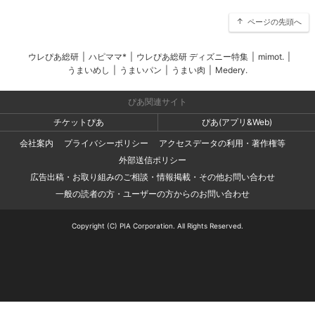
ページの先頭へ
ウレぴあ総研
|
ハピママ*
|
ウレぴあ総研 ディズニー特集
|
mimot.
|
うまいめし
|
うまいパン
|
うまい肉
|
Medery.
ぴあ関連サイト
チケットぴあ
ぴあ(アプリ&Web)
会社案内
プライバシーポリシー
アクセスデータの利用・著作権等
外部送信ポリシー
広告出稿・お取り組みのご相談・情報掲載・その他お問い合わせ
一般の読者の方・ユーザーの方からのお問い合わせ
Copyright (C) PIA Corporation. All Rights Reserved.