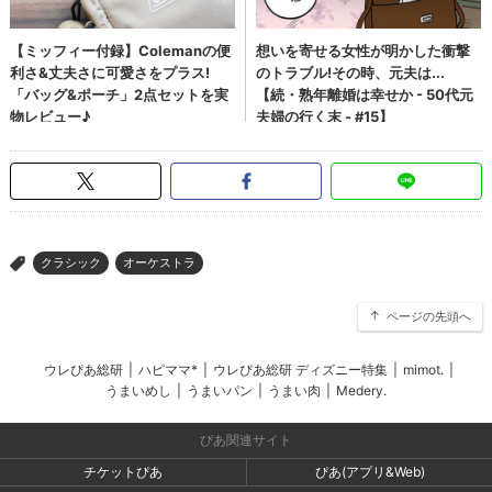
クラシック
オーケストラ
>
ページの先頭へ
ウレぴあ総研
|
ハピママ*
|
ウレぴあ総研 ディズニー特集
|
mimot.
|
うまいめし
|
うまいパン
|
うまい肉
|
Medery.
ぴあ関連サイト
チケットぴあ
ぴあ(アプリ&Web)