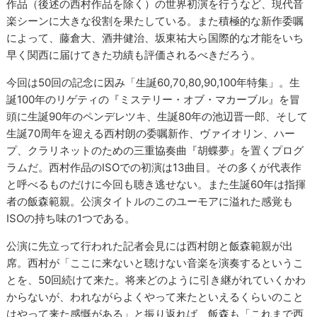
作品（後述の西村作品を除く）の世界初演を行うなど、現代音
楽シーンに大きな役割を果たしている。また積極的な新作委嘱
によって、藤倉大、酒井健治、坂東祐大ら国際的な才能をいち
早く関西に届けてきた功績も評価されるべきだろう。
今回は50回の記念に因み「生誕60,70,80,90,100年特集」。生
誕100年のリゲティの『ミステリー・オブ・マカーブル』を冒
頭に生誕90年のペンデレツキ、生誕80年の池辺晋一郎、そして
生誕70周年を迎える西村朗の委嘱新作、ヴァイオリン、ハー
プ、クラリネットのための三重協奏曲『胡蝶夢』を置くプログ
ラムだ。西村作品のISOでの初演は13曲目。その多くが代表作
と呼べるものだけに今回も聴き逃せない。また生誕60年は指揮
者の飯森範親。公演タイトルのこのユーモアに溢れた感覚も
ISOの持ち味の1つである。
公演に先立って行われた記者会見には西村朗と飯森範親が出
席。西村が「ここに来ないと聴けない音楽を演奏するというこ
とを、50回続けて来た。将来どのように引き継がれていくかわ
からないが、われながらよくやって来たといえるくらいのこと
はやって来た感慨がある」と振り返れば、飯森も「これまで西