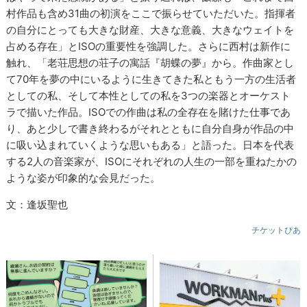
村作品も含め31曲の初演をここで振らせていただいた。指揮者
の自分にとっても大きな財産、大きな意義、大きなウェイトを
占める存在」とISOの重要性を強調した。さらに西村は新作に
触れ、「老荘思想の荘子の寓話『胡蝶の夢』から。作曲家とし
て70年を夢の中にいるように生きてきた私ともう一方の生活者
としての私、そして本性としての私を3つの楽器とオーケスト
ラで描いた作品。ISOでの作曲は私の全存在を賭けた仕事であ
り、あと少しで書き終わるがそれとともに自分自身が作品の中
に吸い込まれていくような思いもある」と語った。日本を代表
する2人の音楽家が、ISOにそれぞれの人生の一部を重ねたかの
ような姿が印象的な会見だった。
文：逢坂聖也
チケットぴあ