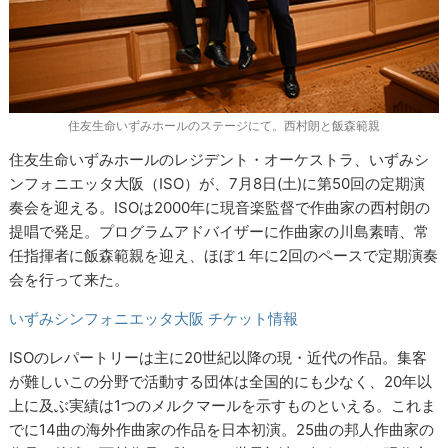
住友生命いずみホールのステージにて。西村朗と飯森範親
住友生命いずみホールのレジデント・オーケストラ、いずみシ
ンフォニエッタ大阪（ISO）が、7月8日(土)に第50回の定期演
奏会を迎える。ISOは2000年に現音楽監督で作曲家の西村朗の
提唱で発足。プログラムアドバイザーに作曲家の川島素晴、常
任指揮者に飯森範親を迎え、ほぼ１年に2回のペースで定期演奏
会を行って来た。
いずみシンフォニエッタ大阪 チケット情報
ISOのレパートリーは主に20世紀以降の現・近代の作品。集客
が難しいこの分野で活動する団体は全国的にも少なく、20年以
上に及ぶ実績は1つのメルクマールを示すものといえる。これま
でに14曲の海外作曲家の作品を日本初演。25曲の邦人作曲家の