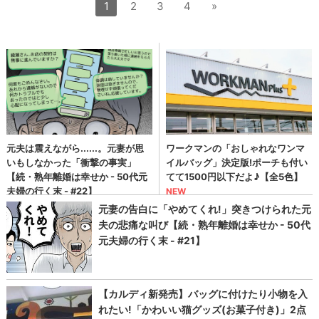
1
2
3
4
»