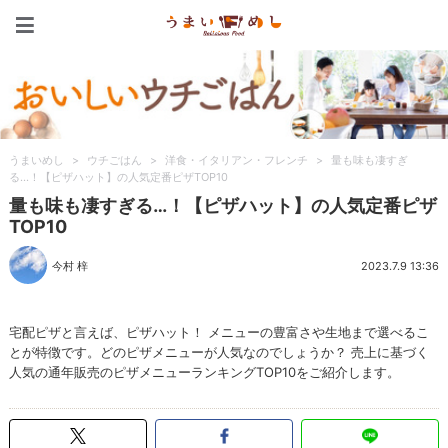
うまいめし
うまいめし
>
ウチごはん
>
洋食・イタリアン・フレンチ
>
量も味も凄すぎ
る…！【ピザハット】の人気定番ピザTOP10
量も味も凄すぎる…！【ピザハット】の人気定番ピザ
TOP10
今村 梓
2023.7.9 13:36
宅配ピザと言えば、ピザハット！ メニューの豊富さや生地まで選べるこ
とが特徴です。どのピザメニューが人気なのでしょうか？ 売上に基づく
人気の通年販売のピザメニューランキングTOP10をご紹介します。