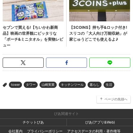
tower
タワー
山崎実業
キッチンツール
暮らし
生活
>
ページの先頭へ
ぴあ関連サイト
チケットぴあ
ぴあ(アプリ&Web)
会社案内
プライバシーポリシー
アクセスデータの利用・著作権等