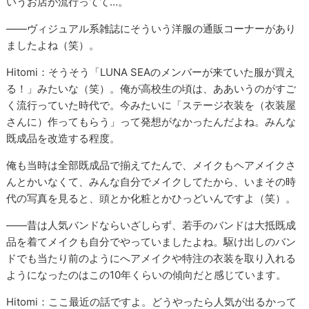
いうお店が流行ってて…。
――ヴィジュアル系雑誌にそういう洋服の通販コーナーがあり
ましたよね（笑）。
Hitomi：そうそう「LUNA SEAのメンバーが来ていた服が買え
る！」みたいな（笑）。俺が高校生の頃は、ああいうのがすご
く流行っていた時代で。今みたいに「ステージ衣装を（衣装屋
さんに）作ってもらう」って発想がなかったんだよね。みんな
既成品を改造する程度。
俺も当時は全部既成品で揃えてたんで、メイクもヘアメイクさ
んとかいなくて、みんな自分でメイクしてたから、いまその時
代の写真を見ると、頭とか化粧とかひっどいんですよ（笑）。
――昔は人気バンドならいざしらず、若手のバンドは大抵既成
品を着てメイクも自分でやっていましたよね。駆け出しのバン
ドでも当たり前のようにへアメイクや特注の衣装を取り入れる
ようになったのはこの10年くらいの傾向だと感じています。
Hitomi：ここ最近の話ですよ。どうやったら人気が出るかって