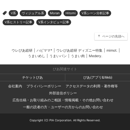
V系
ヴィジュアル系
Moran
Hitomi
V系シーン分析記事
>
V系ヒストリー記事
V系インタビュー記事
ページの先頭へ
ウレぴあ総研
|
ハピママ*
|
ウレぴあ総研 ディズニー特集
|
mimot.
|
うまいめし
|
うまいパン
|
うまい肉
|
Medery.
ぴあ関連サイト
チケットぴあ
ぴあ(アプリ&Web)
会社案内
プライバシーポリシー
アクセスデータの利用・著作権等
外部送信ポリシー
広告出稿・お取り組みのご相談・情報掲載・その他お問い合わせ
一般の読者の方・ユーザーの方からのお問い合わせ
Copyright (C) PIA Corporation. All Rights Reserved.