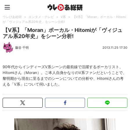
ウレぴあ総研（うれぴあ）
ウレぴあ総研
>
エンタメ・テレビ
>
V系
>
【V系】「Moran」ボーカル・Hitomi
が「ヴィジュアル系20年史」をシーン分析!
【V系】「Moran」ボーカル・Hitomiが「ヴィジュ
アル系20年史」をシーン分析!
藤谷 千明
2013.11.25 17:30
90年代からインディーズV系シーンの最前線で活躍するボーカリスト、
Hitomiさん（Moran）。ご本人自身かなりのV系ファンだということで、
黎明期から現在に至るまでのシーンについての分析や、Hitomiさんの考
える「V系」について伺いました。