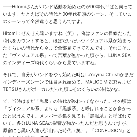
――Hitomiさんがバンド活動を始めたのが90年代半ばと伺って
います。たとえばその時代と00年代初頭のシーン、そしていま
のシーンって全然違うと思うんですよ。
Hitomi：ぜんぜん違いますね（笑）。俺はファンの目線だった
時代をカウントすると、ほぼだいたいヴィジュアル系が始まっ
たくらいの時代から今まで全部見てきてるんです。それこそま
だ「ヴィジュアル系」って言葉が無かった頃から、LUNA SEA
のインディーズ時代くらいから見ていますね。
それで、自分がバンドをやり始めた時はLa'cryma Christiがまだ
インディーズシーンで注目され始めて、MALICE MIZERもまだ
TETSUさんがボーカルだった頃…そのくらいの時代かな。
で、当時はまだ「黒服」の時代が終わってなかった。その頃は
「ヴィジュアル系」よりも「黒服系」と呼ばれることが多かっ
たと思うんです。メンバー募集を見ても「黒服系」と呼ばれて
いて。多分LUNA SEAの影響が強かったんだと思うんですが、
原宿にも黒い人達が沢山いた時代（笑）。「CONFUSION」と