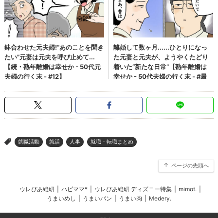
就職活動
就活
人事
就職・転職まとめ
>
ページの先頭へ
ウレぴあ総研
|
ハピママ*
|
ウレぴあ総研 ディズニー特集
|
mimot.
|
うまいめし
|
うまいパン
|
うまい肉
|
Medery.