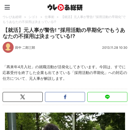
ウレぴあ総研（うれぴあ）
ウレぴあ総研
>
シゴト
>
仕事術
>
【就活】元人事が警告! “採用活動の早期化”で
もうあなたの不採用は決まっている!?
【就活】元人事が警告! “採用活動の早期化”でもうあ
なたの不採用は決まっている!?
田中 二郎三郎
2013.11.28 10:30
「再来年4月入社」の就職活動が活発化してきています。今回は、すでに
応募受付を終了した企業も出てきている「採用活動の早期化」への対応の
仕方について、元人事が解説します。