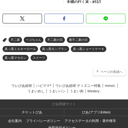
不二家
ペコちゃん
不二家の日
裏不二家の日
>
真っ黒ミルキーロール
真っ黒モンブラン
真っ黒ショートケーキ
真っ黒マカロン
スイーツ
ページの先頭へ
ウレぴあ総研
|
ハピママ*
|
ウレぴあ総研 ディズニー特集
|
mimot.
|
うまいめし
|
うまいパン
|
うまい肉
|
Medery.
ぴあ関連サイト
チケットぴあ
ぴあ(アプリ&Web)
会社案内
プライバシーポリシー
アクセスデータの利用・著作権等
外部送信ポリシー