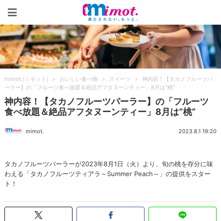
mimot.(ミモット)
mimot.(ミモット)
>
おいしい食べ物
>
スイーツ
>
神内容！【タカノフルーツパ
ーラー】の「フルーツ食べ放題＆絶品アフタヌーンティー」8月は“桃”
神内容！【タカノフルーツパーラー】の「フルーツ
食べ放題＆絶品アフタヌーンティー」8月は“桃”
mimot.
2023.8.1 19:20
タカノフルーツパーラーが2023年8月1日（火）より、旬の桃を存分に味
わえる「タカノフルーツティアラ～Summer Peach～」の提供をスター
ト！