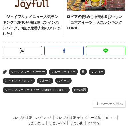
タカノフルーツパーラー
フルーツティアラ
桃
マンゴー
>
シャインマスカット
フルーツ
スイーツ
タカノフルーツティアラ～Summer Peach～
食べ放題
ページの先頭へ
ウレぴあ総研
|
ハピママ*
|
ウレぴあ総研 ディズニー特集
|
mimot.
|
うまいめし
|
うまいパン
|
うまい肉
|
Medery.