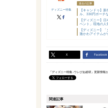
過去の記事
ディズニー特集
【キャンドゥ】新
ル、330円ポーチ
X
facebook
【ディズニー】日
ベント」現地の人気
【ディズニー】「
激かわアイテムが
X
Facebook
「ディズニー特集 -ウレぴあ総研」更新情報
関連記事