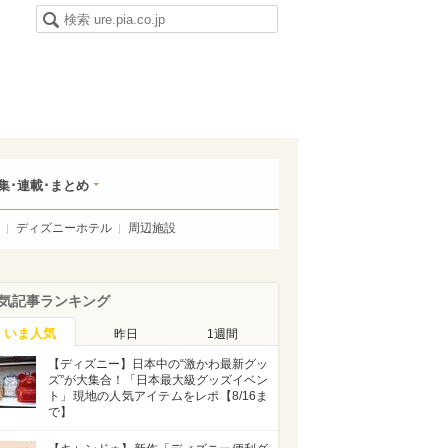
集･連載･まとめ
ディズニーホテル
周辺施設
気記事ランキング
いま人気
昨日
1週間
【ディズニー】日本中の“激かわ最新グッ
ズ”が大集合！「日本最大級グッズイベン
ト」現地の人気アイテムをレポ【8/16ま
で】