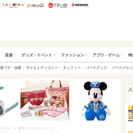
総研 ディズニー特集
mimot.
うまいめし
うまいパン
うまい肉
Medery.
ズニー特集 -ウレぴあ総研
音楽
グッズ・イベント
ファッション
アプリ・ゲーム
特
裏ワザ・攻略
子どもとディズニー
ダッフィー
パークグッズ
パークグルメ
人
1
>
>
リゾート
東京ディズニーシー
2