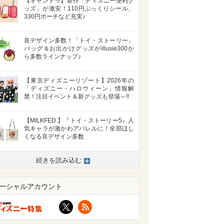
【キャンドゥ】新作「ディズニー便利グ
ッズ」が激安！110円ぷっくりシール、
330円ポーチなど充実♪
良デザイン多数！「トイ・ストーリー」
バッグ＆お出かけグッズがillusie300か
ら多数ラインナップ♪
【東京ディズニーリゾート】2026年の
「ディズニー・ハロウィーン」情報解
禁！注目イベント＆新グッズも登場～!!
【MILKFED.】『トイ・ストーリー5』人
気キャラが激かわアパレルに！全部ほし
くなる良デザイン多数
続きを読み込む
ーシャルアカウント
X
RSS