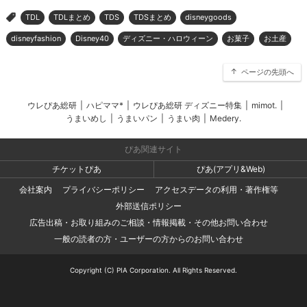
TDL
TDLまとめ
TDS
TDSまとめ
disneygoods
>
disneyfashion
Disney40
ディズニー・ハロウィーン
お菓子
お土産
ページの先頭へ
ウレぴあ総研
|
ハピママ*
|
ウレぴあ総研 ディズニー特集
|
mimot.
|
うまいめし
|
うまいパン
|
うまい肉
|
Medery.
ぴあ関連サイト
チケットぴあ
ぴあ(アプリ&Web)
会社案内
プライバシーポリシー
アクセスデータの利用・著作権等
外部送信ポリシー
広告出稿・お取り組みのご相談・情報掲載・その他お問い合わせ
一般の読者の方・ユーザーの方からのお問い合わせ
Copyright (C) PIA Corporation. All Rights Reserved.