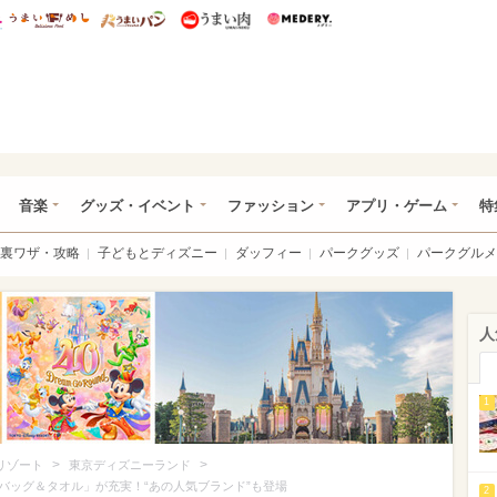
総研 ディズニー特集
mimot.
うまいめし
うまいパン
うまい肉
Medery.
ズニー特集 -ウレぴあ総研
音楽
グッズ・イベント
ファッション
アプリ・ゲーム
特
裏ワザ・攻略
子どもとディズニー
ダッフィー
パークグッズ
パークグルメ
人
1
>
>
リゾート
東京ディズニーランド
バッグ＆タオル」が充実！“あの人気ブランド”も登場
2