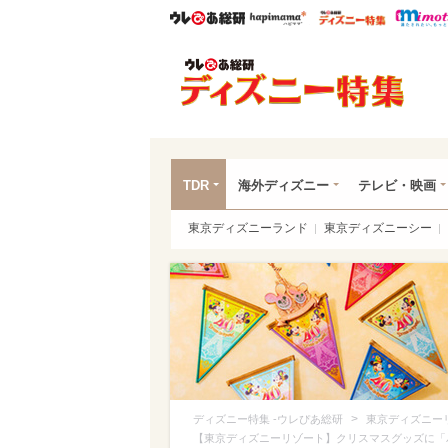
ウレぴあ総研
ハピママ*
ウレぴあ
ディ
TDR
海外ディズニー
テレビ・映画
東京ディズニーランド
東京ディズニーシー
>
ディズニー特集 -ウレぴあ総研
東京ディズニー
【東京ディズニーリゾート】クリスマスグッズに「