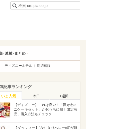
集･連載･まとめ
ディズニーホテル
周辺施設
気記事ランキング
いま人気
昨日
1週間
【ディズニー】これは良い！「激かわミ
ニケーキセット」がおうちに届く限定商
品、購入方法もチェック
【ダッフィー】“なりきりベレー帽”が新