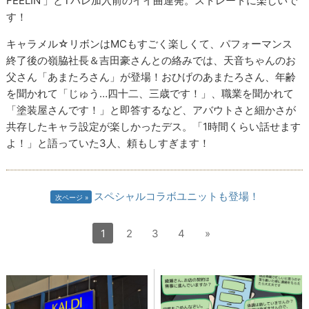
FEELIN'」とTパレ加入前のイイ曲連発。ストレートに楽しいで
す！
キャラメル☆リボンはMCもすごく楽しくて、パフォーマンス
終了後の嶺脇社長＆吉田豪さんとの絡みでは、天音ちゃんのお
父さん「あまたろさん」が登場！おひげのあまたろさん、年齢
を聞かれて「じゅう…四十二、三歳です！」、職業を聞かれて
「塗装屋さんです！」と即答するなど、アバウトさと細かさが
共存したキャラ設定が楽しかったデス。「1時間くらい話せます
よ！」と語っていた3人、頼もしすぎます！
スペシャルコラボユニットも登場！
次ページ
1
2
3
4
»