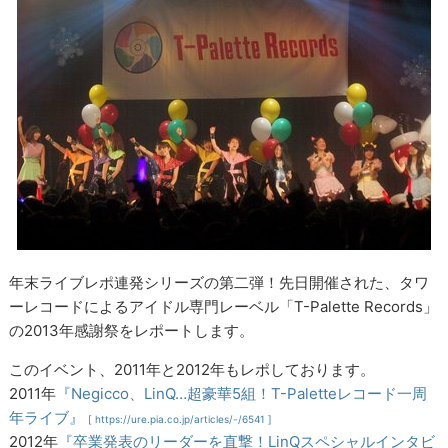
年末ライブレポ連発シリーズの第二弾！先日開催された、タワ
ーレコードによるアイドル専門レーベル「T-Palette Records」
の2013年感謝祭をレポートします。
このイベント、2011年と2012年もレポしております。
2011年
『Negicco、LinQ…超豪華5組！T-Paletteレコード一周
年ライブ』
[ https://ure.pia.co.jp/articles/-/6541 ]
2012年
『卒業発表のリーダーを直撃！LinQスペシャルインタビ