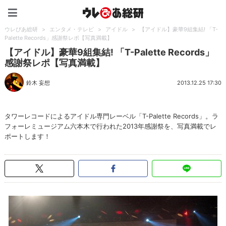
ウレぴあ総研（うれぴあ）
ウレぴあ総研
>
エンタメ・テレビ
>
アイドル
>
【アイドル】豪華9組集結! 「T-
Palette Records」感謝祭レポ【写真満載】
【アイドル】豪華9組集結! 「T-Palette Records」
感謝祭レポ【写真満載】
鈴木 妄想
2013.12.25 17:30
タワーレコードによるアイドル専門レーベル「T-Palette Records」。ラ
フォーレミュージアム六本木で行われた2013年感謝祭を、写真満載でレ
ポートします！