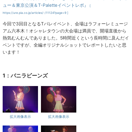
ュー＆東京公演＆T-Paletteイベントレポ』
[
https://ure.pia.co.jp/articles/-/11124?page=9 ]
今回で3回目となるTパレイベント、会場はラフォーレミュージ
アム六本木！オシャレタウンの大会場は満員で、開場直後から
熱気むんむんでありました。5時間近くという長時間に及んだイ
ベントですが、全編オリジナルショットでレポートしたいと思
います！
1：バニラビーンズ
拡大画像表示
拡大画像表示