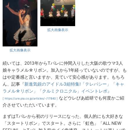
拡大画像表示
拡大画像表示
続いては、2013年からTパレに仲間入りした大阪の歌ウマ3人
娘キャラメル☆リボン。加入から1年経っていないのですが、も
はや定番感と言いますか、見ていて安心感があります。もちろ
ん、記事
『新進気鋭のアイドル3組特集!「テレパシー」「キャ
ラメル☆リボン」「クルミクロニクル」イベントレポ』
などウレぴあ総研でも何度かご紹
[ https://ure.pia.co.jp/articles/-/17840 ]
介させていただいています。
まずはTパレから初のリリースになった、個人的にも大好きな
「スタートリボン」でスタート。さらに「虹色」「ALL NEW