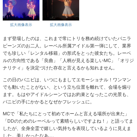
拡大画像表示
拡大画像表示
まず登場したのは、これまで常にトリを務め続けていたバニラ
ビーンズのお二人。レーベル所属アイドル第一弾にして、業界
でも珍しい「レンタル移籍」の形式をとった彼女たち。レーベ
ルの方向性である「良曲」「人柄が見える楽しいMC」「オリジ
ナリティ」を決定づけた存在と言えるかも知れません。
この日のバニビは、いつにもましてエモーショナル！ワンマン
でも動いたことがない、という立ち位置を離れて、会場を煽り
ます。もはやアイドルシーンではお約束となったこの光景も、
バニビの手にかかるとなぜかフレッシュに。
MCで「私たちにとって初めてホームと言える場所が出来た」
「DDのためのレーベルって素晴らしいですよね！」と語ってま
したが、全身全霊で嬉しい気持ちを表現しているように見えま
した。美しかったなあ…。