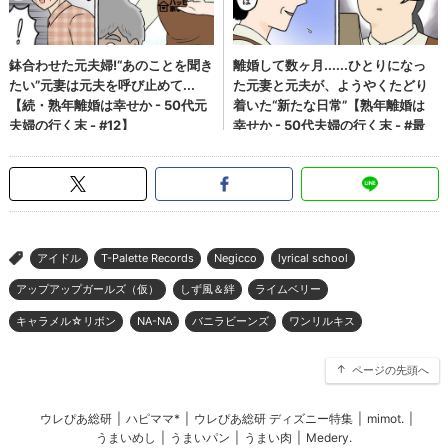
アイドル
T-Palette Records
Negicco
lyrical school
>
アップアップガールズ（仮）
しず風＆絆
ライムベリー
キャラメル☆リボン
NA-NA
バニラビーンズ
ワンリルキス
ページの先頭へ
ウレぴあ総研
|
ハピママ*
|
ウレぴあ総研 ディズニー特集
|
mimot.
|
うまいめし
|
うまいパン
|
うまい肉
|
Medery.