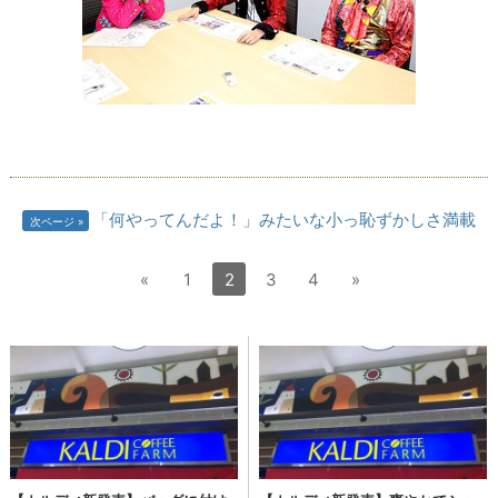
「何やってんだよ！」みたいな小っ恥ずかしさ満載
次ページ
«
1
2
3
4
»