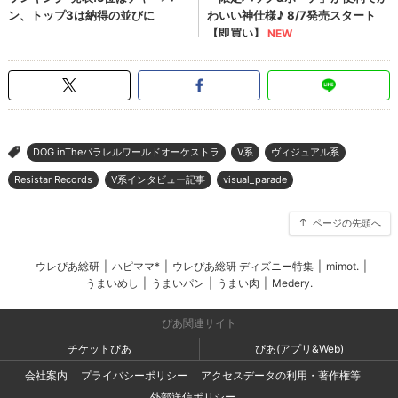
DOG inTheパラレルワールドオーケストラ
V系
ヴィジュアル系
>
Resistar Records
V系インタビュー記事
visual_parade
ページの先頭へ
ウレぴあ総研
|
ハピママ*
|
ウレぴあ総研 ディズニー特集
|
mimot.
|
うまいめし
|
うまいパン
|
うまい肉
|
Medery.
ぴあ関連サイト
チケットぴあ
ぴあ(アプリ&Web)
会社案内
プライバシーポリシー
アクセスデータの利用・著作権等
外部送信ポリシー