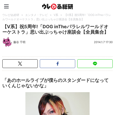
ウレぴあ総研（うれぴあ）
ウレぴあ総研
>
エンタメ・テレビ
>
V系
>
【V系】祝5周年!「DOG inTheパラレ
ルワールドオーケストラ」思い出ぶっちゃけ座談会【全員集合】
【V系】祝5周年!「DOG inTheパラレルワールドオ
ーケストラ」思い出ぶっちゃけ座談会【全員集合】
藤谷 千明
2014.1.7 17:30
「あのホールライブが僕らのスタンダードになって
いくんじゃないかな」