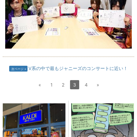
V系の中で最もジャニーズのコンサートに近い！
次ページ
«
1
2
3
4
»