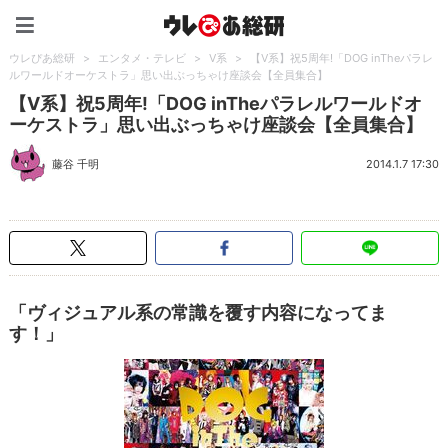
ウレぴあ総研（うれぴあ）
ウレぴあ総研
>
エンタメ・テレビ
>
V系
>
【V系】祝5周年!「DOG inTheパラレ
ルワールドオーケストラ」思い出ぶっちゃけ座談会【全員集合】
【V系】祝5周年!「DOG inTheパラレルワールドオ
ーケストラ」思い出ぶっちゃけ座談会【全員集合】
藤谷 千明
2014.1.7 17:30
「ヴィジュアル系の常識を覆す内容になってま
す！」