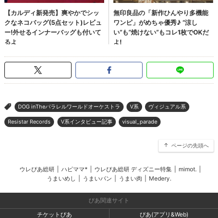
DOG inTheパラレルワールドオーケストラ
V系
ヴィジュアル系
>
Resistar Records
V系インタビュー記事
visual_parade
ページの先頭へ
ウレぴあ総研
|
ハピママ*
|
ウレぴあ総研 ディズニー特集
|
mimot.
|
うまいめし
|
うまいパン
|
うまい肉
|
Medery.
ぴあ関連サイト
チケットぴあ
ぴあ(アプリ&Web)