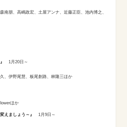
森南朋、高嶋政宏、土屋アンナ、近藤正臣、池内博之、
』
1月20日～
久、伊野尾慧、板尾創路、林隆三ほか
Flowerほか
変えましょう～』
1月9日～