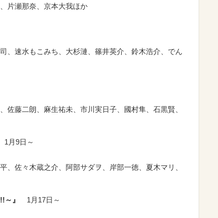
、片瀬那奈、京本大我ほか
司、速水もこみち、大杉漣、篠井英介、鈴木浩介、でん
、佐藤二朗、麻生祐未、市川実日子、國村隼、石黒賢、
1月9日～
平、佐々木蔵之介、阿部サダヲ、岸部一徳、夏木マリ、
!～』
1月17日～