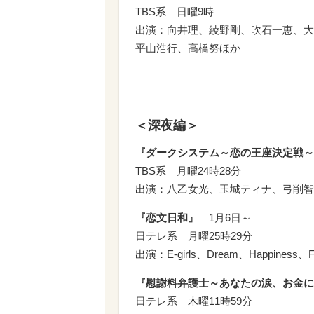
TBS系 日曜9時
出演：向井理、綾野剛、吹石一恵、大
平山浩行、高橋努ほか
＜深夜編＞
『ダークシステム～恋の王座決定戦～
TBS系 月曜24時28分
出演：八乙女光、玉城ティナ、弓削智
『恋文日和』
1月6日～
日テレ系 月曜25時29分
出演：E-girls、Dream、Happiness、
『慰謝料弁護士～あなたの涙、お金に
日テレ系 木曜11時59分