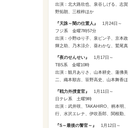
出演：北大路欣也、泉谷しげる、志賀
野拓朗、三根梓ほか
『天誅～闇の仕置人』
1月24日～
フジ系 金曜7時57分
出演：小野ゆり子、泉ピン子、京本政
輝之助、乃木涼介、葵わかな、鷲尾真
『夜のせんせい』
1月17日～
TBS系 金曜10時
出演：観月ありさ、山本耕史、蓮佛美
二、織本順吉、笹野高史、山本舞香ほ
『戦力外捜査官』
1月11日～
日テレ系 土曜9時
出演：武井咲、TAKAHIRO、柄本
行、水沢エレナ、伊吹吾郎、関根勤、
『S～最後の警官～』
1月12日～