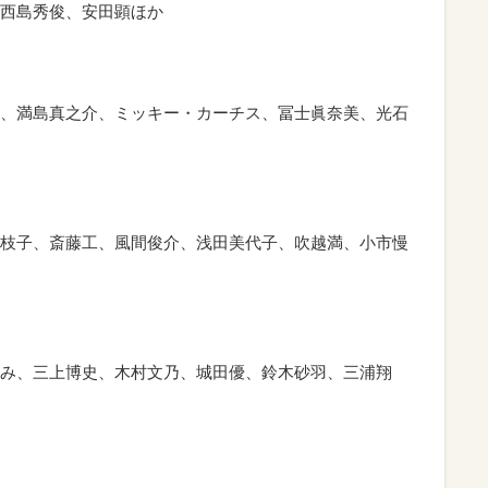
西島秀俊、安田顕ほか
、満島真之介、ミッキー・カーチス、冨士眞奈美、光石
枝子、斎藤工、風間俊介、浅田美代子、吹越満、小市慢
み、三上博史、木村文乃、城田優、鈴木砂羽、三浦翔