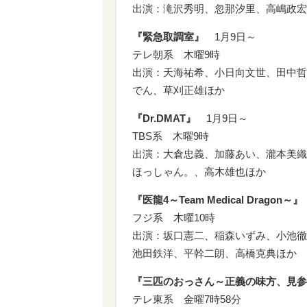
出演：滝沢秀明、忽那汐里、高嶋政宏
『緊急取調室』
1月9日～
テレ朝系 木曜9時
出演：天海祐希、小日向文世、田中哲
でん、草刈正雄ほか
『Dr.DMAT』
1月9日～
TBS系 木曜9時
出演：大倉忠義、加藤あい、瀧本美織
ほっしゃん。、高木雄也ほか
『医龍4～Team Medical Dragon～』
フジ系 木曜10時
出演：坂口憲二、稲森いずみ、小池徹
池田鉄洋、平幹二朗、高橋克典ほか
『三匹のおっさん～正義の味方、見参!
テレ東系 金曜7時58分