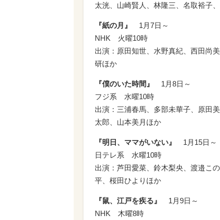
太洸、山崎賢人、林隆三、名取裕子、
『紙の月』
1月7日～
NHK 火曜10時
出演：原田知世、水野真紀、西田尚美
研ほか
『僕のいた時間』
1月8日～
フジ系 水曜10時
出演：三浦春馬、多部未華子、原田美
太郎、山本美月ほか
『明日、ママがいない』
1月15日～
日テレ系 水曜10時
出演：芦田愛菜、鈴木梨央、渡邉この
平、桜田ひよりほか
『鼠、江戸を疾る』
1月9日～
NHK 木曜8時