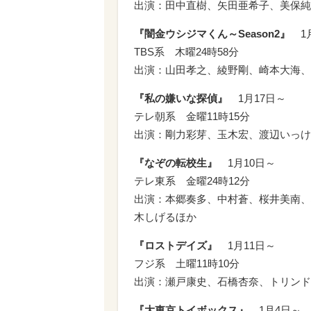
出演：田中直樹、矢田亜希子、美保純
『闇金ウシジマくん～Season2』
1月
TBS系 木曜24時58分
出演：山田孝之、綾野剛、崎本大海、
『私の嫌いな探偵』
1月17日～
テレ朝系 金曜11時15分
出演：剛力彩芽、玉木宏、渡辺いっけ
『なぞの転校生』
1月10日～
テレ東系 金曜24時12分
出演：本郷奏多、中村蒼、桜井美南、
木しげるほか
『ロストデイズ』
1月11日～
フジ系 土曜11時10分
出演：瀬戸康史、石橋杏奈、トリンド
『大東京トイボックス』
1月4日～