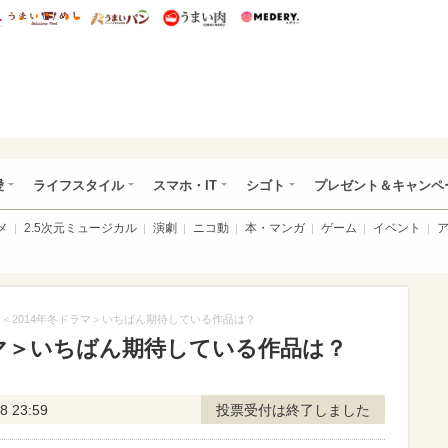
総研 ディズニー特集
mimot.
うまいめし
うまいパン
うまい肉
Medery.
ぴあ総研（うれぴあ）
愛
ライフスタイル
スマホ・IT
シゴト
プレゼント＆キャンペ
メ
2.5次元ミュージカル
演劇
ニコ動
本・マンガ
ゲーム
イベント
＜2014年冬ドラマ＞いちばん期待している作品は？
ラマ＞いちばん期待している作品は？
8 23:59
投票受付は終了しました