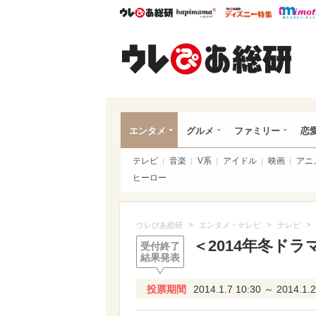
ウレぴあ総研
ハピママ*
ウレぴあ
ウレ
エンタメ
グルメ
ファミリー
恋
テレビ
音楽
V系
アイドル
映画
アニ
ヒーロー
>
>
>
ウレぴあ総研
エンタメ・テレビ
テレビ
＜2014年冬ド
受付終了
結果発表
投票期間
2014.1.7 10:30 ～ 2014.1.2