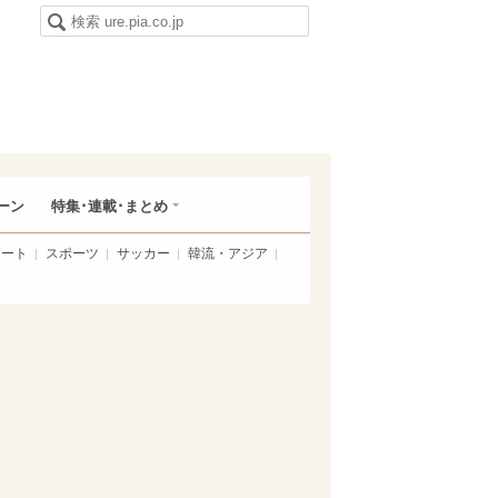
ーン
特集･連載･まとめ
アート
スポーツ
サッカー
韓流・アジア