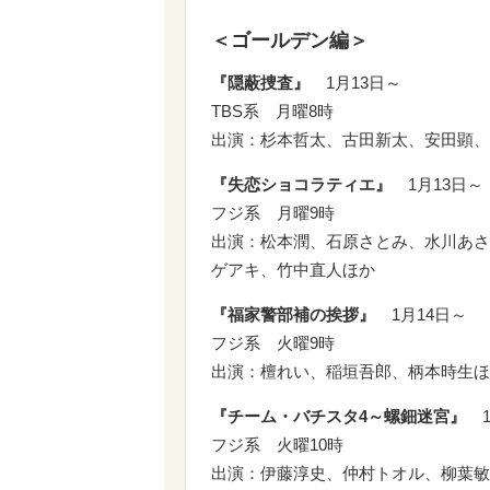
＜ゴールデン編＞
『隠蔽捜査』
1月13日～
TBS系 月曜8時
出演：杉本哲太、古田新太、安田顕、
『失恋ショコラティエ』
1月13日～
フジ系 月曜9時
出演：松本潤、石原さとみ、水川あさ
ゲアキ、竹中直人ほか
『福家警部補の挨拶』
1月14日～
フジ系 火曜9時
出演：檀れい、稲垣吾郎、柄本時生ほ
『チーム・バチスタ4～螺鈿迷宮』
1
フジ系 火曜10時
出演：伊藤淳史、仲村トオル、柳葉敏