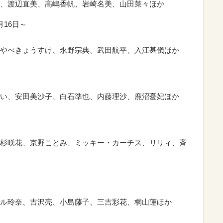
、渡辺直美、高嶋香帆、岩崎名美、山田菜々ほか
16日～
やべきょうすけ、永野宗典、武田航平、入江甚儀ほか
い、安田美沙子、白石準也、内藤理沙、鹿沼憂妃ほか
杉咲花、京野ことみ、ミッキー・カーチス、リリィ、斉
ル玲奈、吉沢亮、小島藤子、三吉彩花、桐山蓮ほか