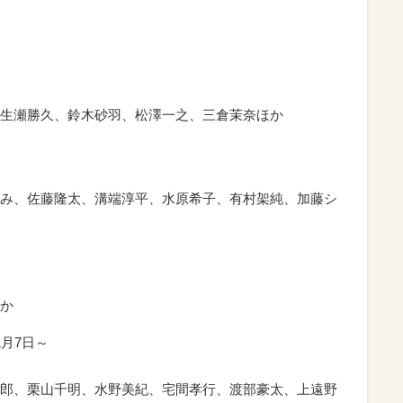
生瀬勝久、鈴木砂羽、松澤一之、三倉茉奈ほか
み、佐藤隆太、溝端淳平、水原希子、有村架純、加藤シ
か
月7日～
郎、栗山千明、水野美紀、宅間孝行、渡部豪太、上遠野