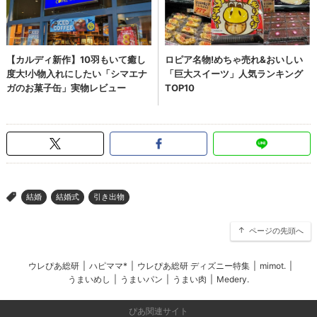
結婚
結婚式
引き出物
>
ページの先頭へ
ウレぴあ総研
|
ハピママ*
|
ウレぴあ総研 ディズニー特集
|
mimot.
|
うまいめし
|
うまいパン
|
うまい肉
|
Medery.
ぴあ関連サイト