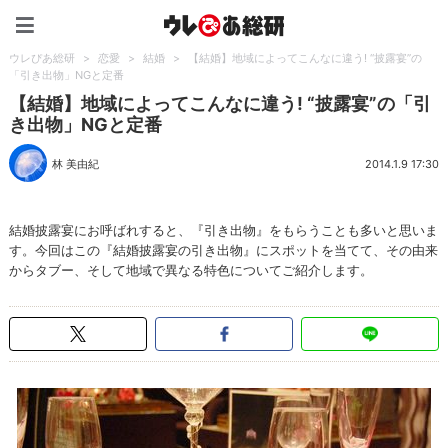
ウレぴあ総研（うれぴあ）
ウレぴあ総研
>
恋愛
>
結婚
>
【結婚】地域によってこんなに違う! “披露宴”の
「引き出物」NGと定番
【結婚】地域によってこんなに違う! “披露宴”の「引
き出物」NGと定番
林 美由紀
2014.1.9 17:30
結婚披露宴にお呼ばれすると、『引き出物』をもらうことも多いと思いま
す。今回はこの『結婚披露宴の引き出物』にスポットを当てて、その由来
からタブー、そして地域で異なる特色についてご紹介します。