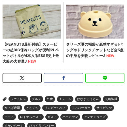
ファミレス
グルメ
外食
チェーン
はなまるうどん
丸亀製麺
>
かっぱ寿司
とんでん
リンガーハット
モスバーガー
サイゼリヤ
ココス
ロイヤルホスト
ガスト
バーミヤン
アンナミラーズ
すかいらーく
びっくりドンキー