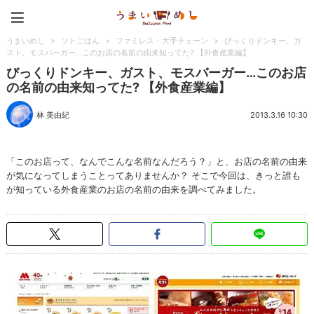
うまいめし
うまいめし
>
ソトごはん
>
ファミレス・大手チェーン
>
びっくりドンキー、ガ
スト、モスバーガー…このお店の名前の由来知ってた? 【外食産業編】
びっくりドンキー、ガスト、モスバーガー…このお店
の名前の由来知ってた? 【外食産業編】
林 美由紀
2013.3.16 10:30
「このお店って、なんでこんな名前なんだろう？」と、お店の名前の由来
が気になってしまうことってありませんか？ そこで今回は、きっと誰も
が知っている外食産業のお店の名前の由来を調べてみました。