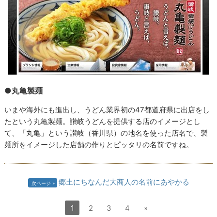
●丸亀製麺
いまや海外にも進出し、うどん業界初の47都道府県に出店をし
たという丸亀製麺。讃岐うどんを提供する店のイメージとし
て、「丸亀」という讃岐（香川県）の地名を使った店名で、製
麺所をイメージした店舗の作りとピッタリの名前ですね。
郷土にちなんだ大商人の名前にあやかる
次ページ
1
2
3
4
»