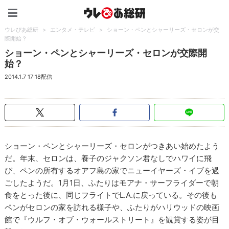
ウレぴあ総研（うれぴあ）
ウレぴあ総研
>
エンタメ・テレビ
>
ショーン・ペンとシャーリーズ・セロンが交
際開始？
ショーン・ペンとシャーリーズ・セロンが交際開
始？
2014.1.7 17:18配信
ショーン・ペンとシャーリーズ・セロンがつきあい始めたよう
だ。年末、セロンは、養子のジャクソン君なしでハワイに飛
び、ペンの所有するオアフ島の家でニューイヤーズ・イブを過
ごしたようだ。1月1日、ふたりはモアナ・サーフライダーで朝
食をとった後に、同じフライトでL.A.に戻っている。その後も
ペンがセロンの家を訪れる様子や、ふたりがハリウッドの映画
館で『ウルフ・オブ・ウォールストリート』を観賞する姿が目