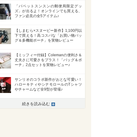
「パペットスンスンの郵便局限定グッ
ズ」が出るよ！オンラインでも買える、
ファン必見の全5アイテム♪
【しまむら×スヌーピー新作】1,100円以
下で買える！高コスパな「お買い物バッ
グ＆多機能ポーチ」を実物レビュー
【ミッフィー付録】Colemanの便利さ＆
丈夫さに可愛さをプラス！「バッグ＆ポ
ーチ」2点セットを実物レビュー♪
サンリオのコラボ新作がおとな可愛い！
ハローキティやシナモロールのTシャツ
やチャームなど全9型が登場♪
続きを読み込む