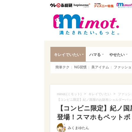
ウレぴあ総研
ハピママ*
ウレぴあ
mim
キレイでいたい
ハマる
やせたい
簡単テク
NG習慣
美アイテム
ファッショ
>
>
mimot.(ミモット)
キレイでいたい
ファッシ
【コンビニ限定】紀ノ国屋のお財布ショルダーバッ
【コンビニ限定】紀ノ国
登場！スマホもペットボ
みくまゆたん