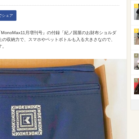
2
kでシェア
3
MonoMax11月増刊号』の付録「紀ノ国屋のお財布ショルダ
上の収納力で、スマホやペットボトルも入る大きさなので、
す。
4
5