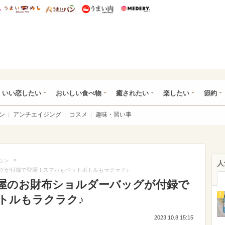
総研 ディズニー特集
mimot.
うまいめし
うまいパン
うまい肉
Medery.
ot.(ミモット)
いい恋したい
おいしい食べ物
癒されたい
楽したい
節約
ン
アンチエイジング
コスメ
趣味・習い事
>
ョン
人
グが付録で登場！スマホもペットボトルもラクラク♪
屋のお財布ショルダーバッグが付録で
1
トルもラクラク♪
2023.10.8 15:15