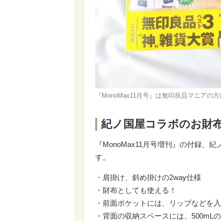
『MonoMax11月号』は無印良品マニアの
紀ノ国屋コラボのお財
『MonoMax11月号増刊』の付録
す。
・肩掛け、斜め掛けの2way仕様
・財布としても使える！
・前面ポケットには、リップなどを入
・背面の収納スペースには、500m