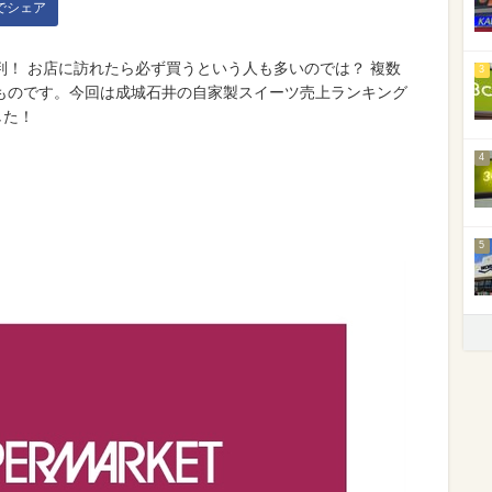
kでシェア
！ お店に訪れたら必ず買うという人も多いのでは？ 複数
3
ものです。今回は成城石井の自家製スイーツ売上ランキング
した！
4
5