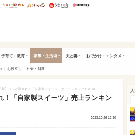
総研 ディズニー特集
mimot.
うまいめし
うまいパン
うまい肉
Medery.
ママ*
子育て・教育
家事・生活術
夫と妻
おでかけ・エンタメ
れ
お役立ち
社会・制度
石井】コレが激売れ！「自家製スイーツ」売上ランキングTOP10
人
れ！「自家製スイーツ」売上ランキン
1
2023.10.26 12:30
2