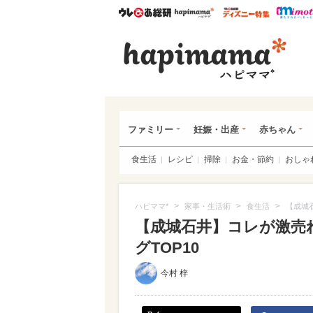
ウレぴあ総研
ハピママ*
ウレぴあ
ハピ
ファミリー
妊娠・出産
赤ちゃん
食生活
レシピ
掃除
お金・節約
おしゃ
>
>
>
ハピママ*
家事・生活術
食生活
【成城
【成城石井】コレが激売
グTOP10
今村 梓