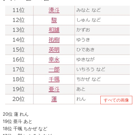
すべての画像
20位 蓮 れん
19位 亜斗 あと
18位 千颯 ちかぜ など