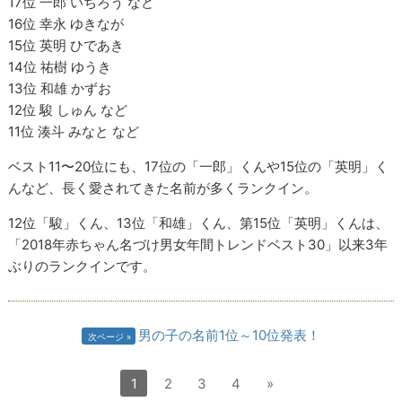
17位 一郎 いちろう など
16位 幸永 ゆきなが
15位 英明 ひであき
14位 祐樹 ゆうき
13位 和雄 かずお
12位 駿 しゅん など
11位 湊斗 みなと など
ベスト11〜20位にも、17位の「一郎」くんや15位の「英明」く
んなど、長く愛されてきた名前が多くランクイン。
12位「駿」くん、13位「和雄」くん、第15位「英明」くんは、
「2018年赤ちゃん名づけ男女年間トレンドベスト30」以来3年
ぶりのランクインです。
男の子の名前1位～10位発表！
次ページ
1
2
3
4
»