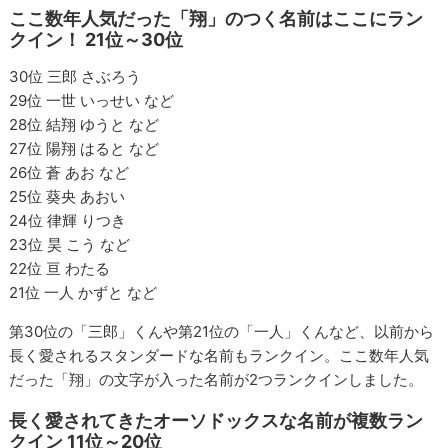
ここ数年人気だった「翔」のつく名前はここにラン
クイン！ 21位～30位
30位 三郎 さぶろう
29位 一世 いっせい など
28位 結翔 ゆうと など
27位 陽翔 はると など
26位 蒼 あお など
25位 葵央 あおい
24位 律輝 りつき
23位 昊 こう など
22位 亘 わたる
21位 一人 かずと など
第30位の「三郎」くんや第21位の「一人」くんなど、以前から
長く愛されるスタンダードな名前もランクイン。ここ数年人気
だった「翔」の文字が入った名前が2つランクインしました。
長く愛されてきたオーソドックスな名前が複数ラン
クイン 11位～20位