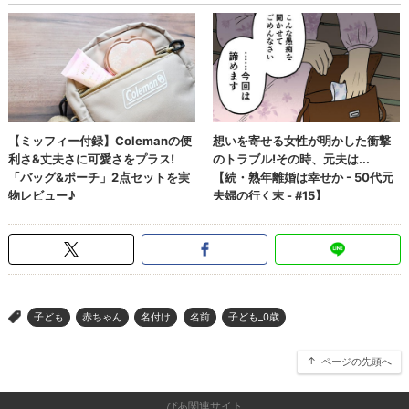
子ども
赤ちゃん
名付け
名前
子ども_0歳
>
ページの先頭へ
ぴあ関連サイト