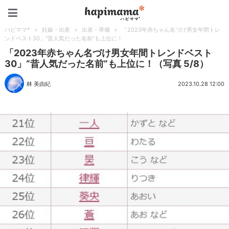
ハピママ*
ハピママ*
>
妊娠・出産
>
出産・準備
>
「2023年赤ちゃん名づけ男女年間トレ
ンドベスト30」“昔人気だった名前”も上位に！
「2023年赤ちゃん名づけ男女年間トレンドベスト
30」“昔人気だった名前”も上位に！（写真 5/8）
林 美由紀
2023.10.28 12:00