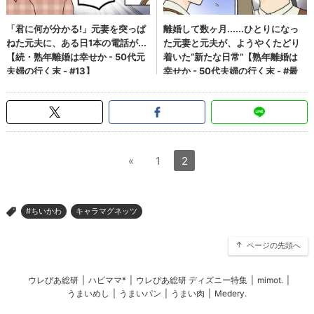
«
1
2
#ちいかわ
キャラマグネッツ
>
ページの先頭へ
ウレぴあ総研
|
ハピママ*
|
ウレぴあ総研 ディズニー特集
|
mimot.
|
うまいめし
|
うまいパン
|
うまい肉
|
Medery.