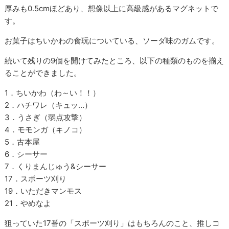
厚みも0.5cmほどあり、想像以上に高級感があるマグネットで
す。
お菓子はちいかわの食玩についている、ソーダ味のガムです。
続いて残りの9個を開けてみたところ、以下の種類のものを揃え
ることができました。
1．ちいかわ（わ～い！！）
2．ハチワレ（キュッ…）
3．うさぎ（弱点攻撃）
4．モモンガ（キノコ）
5．古本屋
6．シーサー
7．くりまんじゅう&シーサー
17．スポーツ刈り
19．いただきマンモス
21．やめなよ
狙っていた17番の「スポーツ刈り」はもちろんのこと、推しコ