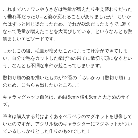
これまでハチワレやうさぎは毛量が増えたり生え替わりだった
り垂れ耳だったり…と姿が変わることがありましたが、ちいか
わはずっと同じ姿だったため、それが残念だったようで…寒く
なって毛量が増えたことを大喜びしている、というなんとも微
笑ましいエピソードです。
しかしこの後、毛量が増えたことによって汗疹ができてしま
い、自分で毛をカットした挙げ句の果てに散切り頭になるとい
う、なんとも不憫な事件が起こってしまいます。
散切り頭の姿を描いたものが12番の「ちいかわ（散切り頭）」
のため、こちらも出したいところ…！
キャラマグネッツ自体は、約縦5cm×横4.5cmと大きめのサイ
ズ。
筆者は購入する前はよくあるペラペラのマグネットを想像して
いたのですが、アクリル板のキャラクターにマグネットがつい
ているしっかりとした作りのものでした！