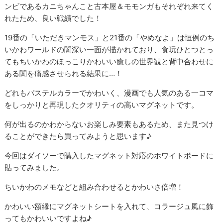
ンビであるカニちゃんこと古本屋＆モモンガもそれぞれ来てく
れたため、良い戦績でした！
19番の「いただきマンモス」と21番の「やめなよ」は恒例のち
いかわワールドの闇深い一面が描かれており、食玩ひとつとっ
てもちいかわのほっこりかわいい癒しの世界観と背中合わせに
ある闇を痛感させられる結果に…！
どれもパステルカラーでかわいく、漫画でも人気のある一コマ
をしっかりと再現したクオリティの高いマグネットです。
何が出るのかわからないお楽しみ要素もあるため、また見つけ
ることができたら買ってみようと思います♪
今回はダイソーで購入したマグネット対応のホワイトボードに
貼ってみました。
ちいかわのメモなどと組み合わせるとかわいさ倍増！
かわいい額縁にマグネットシートを入れて、コラージュ風に飾
ってもかわいいですよね♪