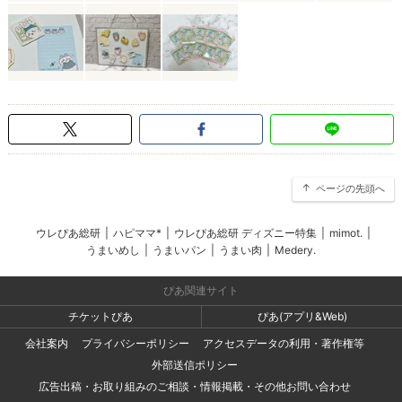
ページの先頭へ
ウレぴあ総研
|
ハピママ*
|
ウレぴあ総研 ディズニー特集
|
mimot.
|
うまいめし
|
うまいパン
|
うまい肉
|
Medery.
ぴあ関連サイト
チケットぴあ
ぴあ(アプリ&Web)
会社案内
プライバシーポリシー
アクセスデータの利用・著作権等
外部送信ポリシー
広告出稿・お取り組みのご相談・情報掲載・その他お問い合わせ