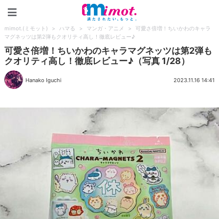
mimot.(ミモット)
mimot.(ミモット)
>
ハマる
>
マンガ・アニメ
>
可愛さ倍増！ちいかわのキャラ
マグネッツは第2弾もクオリティ高し！徹底レビュー♪
可愛さ倍増！ちいかわのキャラマグネッツは第2弾も
クオリティ高し！徹底レビュー♪（写真 1/28）
Hanako Iguchi
2023.11.16 14:41