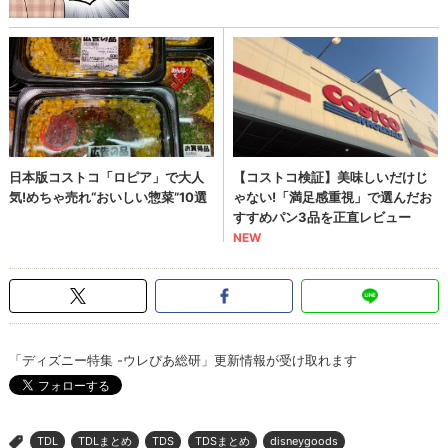
「ディズニー特集 -ウレぴあ総研」更新情報が受け取れます
TDL
TDLまとめ
TDS
TDSまとめ
disneygoods
>