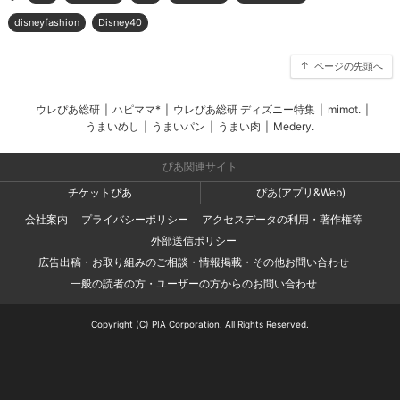
disneyfashion
Disney40
ページの先頭へ
ウレぴあ総研
|
ハピママ*
|
ウレぴあ総研 ディズニー特集
|
mimot.
|
うまいめし
|
うまいパン
|
うまい肉
|
Medery.
ぴあ関連サイト
チケットぴあ
ぴあ(アプリ&Web)
会社案内
プライバシーポリシー
アクセスデータの利用・著作権等
外部送信ポリシー
広告出稿・お取り組みのご相談・情報掲載・その他お問い合わせ
一般の読者の方・ユーザーの方からのお問い合わせ
Copyright (C) PIA Corporation. All Rights Reserved.