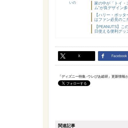
いの
家の中が「トイ・
ム”が良デザイン多
【ハリー・ポッター】
はファン必見のこ
【PEANUTS】
日使える便利グッ
X
Facebook
「ディズニー特集 -ウレぴあ総研」更新情報
関連記事