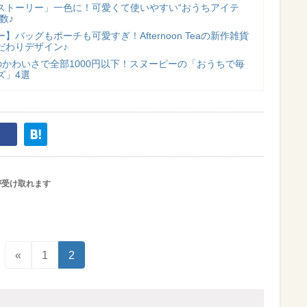
ストーリー」一色に！可愛くて使いやすい“おうちアイテ
数♪
バッグもポーチも可愛すぎ！Afternoon Teaの新作雑貨
だわりデザイン♪
このかわいさで全部1000円以下！スヌーピーの「おうちで毎
ズ」4選
が受け取れます
«
1
2