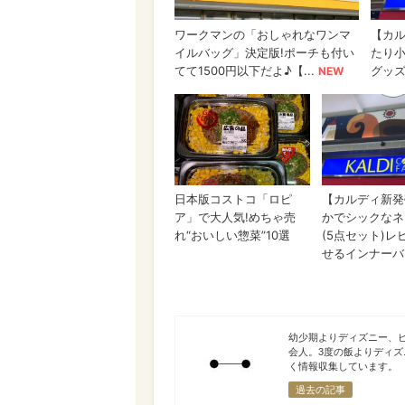
いの
幼少期よりディズニー、
会人。3度の飯よりディ
く情報収集しています。
過去の記事