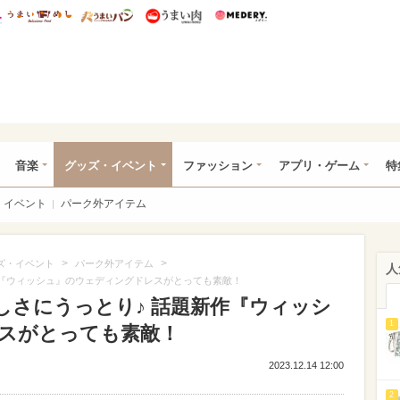
総研 ディズニー特集
mimot.
うまいめし
うまいパン
うまい肉
Medery.
ズニー特集 -ウレぴあ総研
音楽
グッズ・イベント
ファッション
アプリ・ゲーム
特
イベント
パーク外アイテム
>
>
ズ・イベント
パーク外アイテム
人
作『ウィッシュ』のウェディングドレスがとっても素敵！
しさにうっとり♪ 話題新作『ウィッシ
1
スがとっても素敵！
2023.12.14 12:00
2