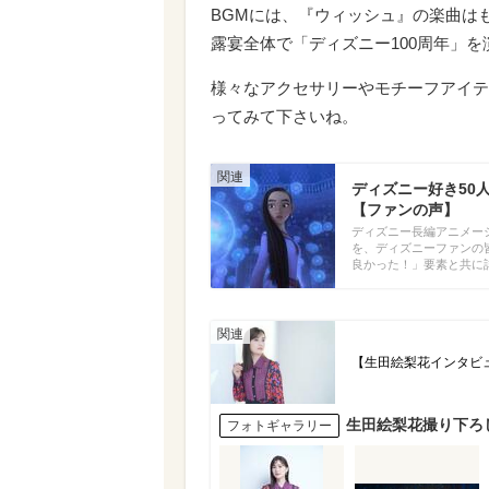
BGMには、『ウィッシュ』の楽曲は
露宴全体で「ディズニー100周年」
様々なアクセサリーやモチーフアイテ
ってみて下さいね。
ディズニー好き50
【ファンの声】
ディズニー長編アニメー
を、ディズニーファンの
良かった！」要素と共に
【生田絵梨花インタビ
生田絵梨花撮り下ろ
フォトギャラリー