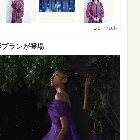
1-5 /
全16枚
影プランが登場