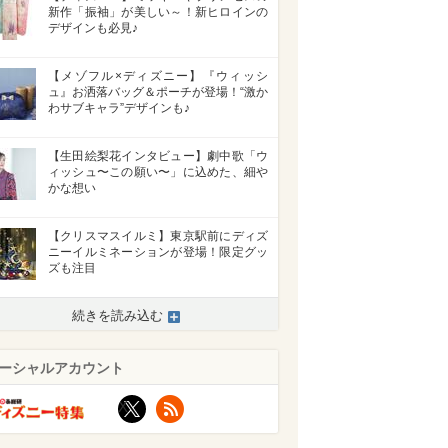
新作「振袖」が美しい～！新ヒロインの
デザインも必見♪
【メゾフル×ディズニー】『ウィッシ
ュ』お洒落バッグ＆ポーチが登場！“激か
わサブキャラ”デザインも♪
【生田絵梨花インタビュー】劇中歌「ウ
ィッシュ〜この願い〜」に込めた、細や
かな想い
【クリスマスイルミ】東京駅前にディズ
ニーイルミネーションが登場！限定グッ
ズも注目
続きを読み込む
ーシャルアカウント
X
RSS