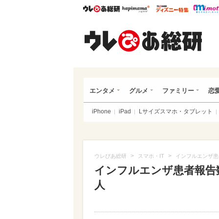
ウレぴあ総研
ハピママ*
ウレぴあ
ウレ
エンタメ
グルメ
ファミリー
恋
iPhone
iPad
Lサイズスマホ・タブレット
>
>
ウレぴあ総研
スマホ・IT
インフルエンザ患
インフルエンザ患者報告数
人