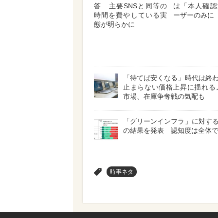
答 主要SNSと同等の
は「本人確認
時間を費やしている実
ーザーのみに
態が明らかに
「待てば安くなる」時代は終
止まらない価格上昇に揺れる
市場、在庫争奪戦の気配も
「グリーンインフラ」に対す
の結果を発表 認知度は全体で4
>
時事ネタ