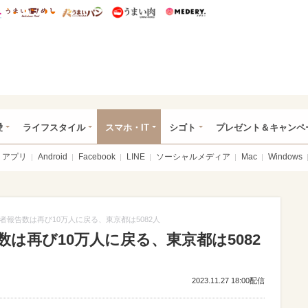
総研 ディズニー特集
mimot.
うまいめし
うまいパン
うまい肉
Medery.
ぴあ総研（うれぴあ）
愛
ライフスタイル
スマホ・IT
シゴト
プレゼント＆キャンペ
アプリ
Android
Facebook
LINE
ソーシャルメディア
Mac
Windows
者報告数は再び10万人に戻る、東京都は5082人
は再び10万人に戻る、東京都は5082
2023.11.27 18:00配信