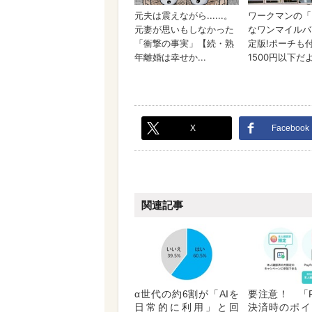
X
Facebook
関連記事
α世代の約6割が「AIを
要注意！ 「P
日常的に利用」と回
決済時のポイ