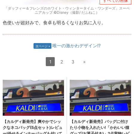
すべての画像
「ダッフィー＆フレンズのホワイト・ウィンタータイム・ワンダーズ」スーベ
ニアカップ ©Disney（撮影/ だふねこ）
色使いが超好みで、食卓も明るくなりお気に入り。
唯一の激かわデザイン!?
次ページ
1
2
3
»