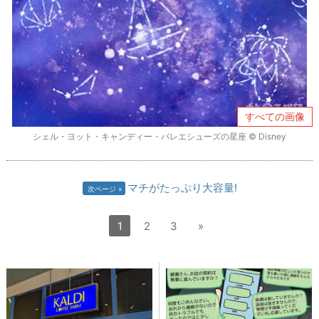
すべての画像
シェル・ヨット・キャンディー・バレエシューズの星座 © Disney
マチがたっぷり大容量!
次ページ
1
2
3
»