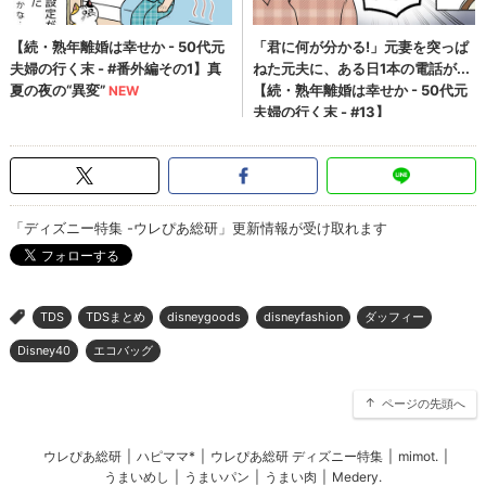
「ディズニー特集 -ウレぴあ総研」更新情報が受け取れます
TDS
TDSまとめ
disneygoods
disneyfashion
ダッフィー
>
Disney40
エコバッグ
ページの先頭へ
ウレぴあ総研
|
ハピママ*
|
ウレぴあ総研 ディズニー特集
|
mimot.
|
うまいめし
|
うまいパン
|
うまい肉
|
Medery.