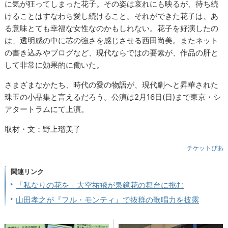
に気が狂ってしまった花子。その姿は哀れにも映るが、待ち続
けることはすなわち愛し続けること。それができた花子は、あ
る意味とても幸福な女性なのかもしれない。花子を好演したの
は、透明感の中に芯の強さを感じさせる西田尚美。またネット
の書き込みやブログなど、現代ならではの要素が、作品の肝と
して非常に効果的に働いた。
さまざまなかたち、時代の愛の物語が、現代劇へと昇華された
珠玉の小品集と言えるだろう。公演は2月16日(日)まで東京・シ
アタートラムにて上演。
取材・文：野上瑠美子
チケットぴあ
関連リンク
「私なりの花を」大空祐飛が泉鏡花の舞台に挑む
山田孝之が『フル・モンティ』で抜群の歌唱力を披露