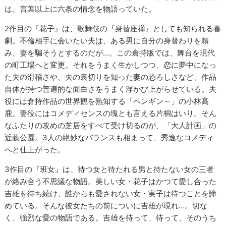
は、言葉以上に六条の情念を物語っていた。
2作目の『花子』は、歌舞伎の『身替座禅』としても知られる喜
劇。不倫相手に会いたい夫は、ある男に自分の身替わりを頼
み、妻を騙そうとするのだが…。この倉持版では、舞台を現代
の町工場へと変更。それをうまく生かしつつ、恋に夢中になっ
た夫の滑稽さや、夫の裏切りを知った妻の恐ろしさなど、作品
自体が持つ普遍的な面白さをうまく浮かび上がらせている。夫
役には倉持作品の世界観を熟知する「ペンギン～」の小林高
鹿。妻役にはコメディセンスの塊とも言える片桐はいり。そん
なふたりの攻めの芝居をすべて受け切るのが、「大人計画」の
近藤公園。3人の絶妙なバランスも相まって、秀逸なコメディ
へと仕上がった。
3作目の『班女』は、待つ女と待たれる男と待たない女の三者
が絡み合う不思議な物語。美しい女・花子はかつて愛し合った
吉雄を待ち続け、誰からも愛されない女・実子は待つことを諦
めている。そんな彼女たちの前についに吉雄が現れ…。切な
く、強烈な愛の物語である。吉雄を待って、待って、そのうち