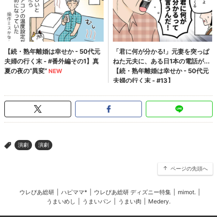
演劇
演劇
>
ページの先頭へ
ウレぴあ総研
|
ハピママ*
|
ウレぴあ総研 ディズニー特集
|
mimot.
|
うまいめし
|
うまいパン
|
うまい肉
|
Medery.