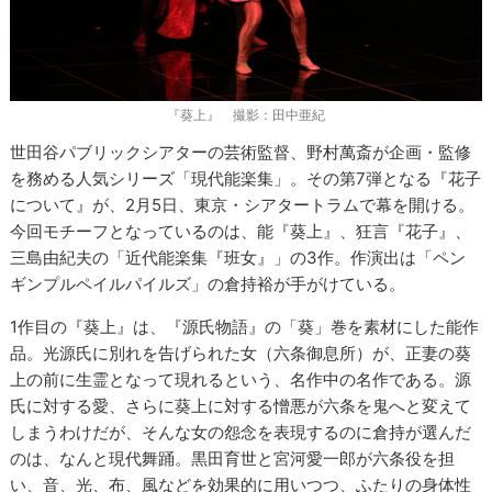
『葵上』 撮影：田中亜紀
世田谷パブリックシアターの芸術監督、野村萬斎が企画・監修
を務める人気シリーズ「現代能楽集」。その第7弾となる『花子
について』が、2月5日、東京・シアタートラムで幕を開ける。
今回モチーフとなっているのは、能『葵上』、狂言『花子』、
三島由紀夫の「近代能楽集『班女』」の3作。作演出は「ペン
ギンプルペイルパイルズ」の倉持裕が手がけている。
1作目の『葵上』は、『源氏物語』の「葵」巻を素材にした能作
品。光源氏に別れを告げられた女（六条御息所）が、正妻の葵
上の前に生霊となって現れるという、名作中の名作である。源
氏に対する愛、さらに葵上に対する憎悪が六条を鬼へと変えて
しまうわけだが、そんな女の怨念を表現するのに倉持が選んだ
のは、なんと現代舞踊。黒田育世と宮河愛一郎が六条役を担
い、音、光、布、風などを効果的に用いつつ、ふたりの身体性