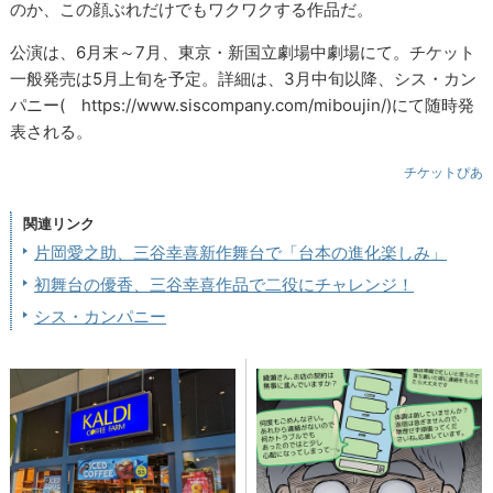
のか、この顔ぶれだけでもワクワクする作品だ。
公演は、6月末～7月、東京・新国立劇場中劇場にて。チケット
一般発売は5月上旬を予定。詳細は、3月中旬以降、シス・カン
パニー( https://www.siscompany.com/miboujin/)にて随時発
表される。
チケットぴあ
関連リンク
片岡愛之助、三谷幸喜新作舞台で「台本の進化楽しみ」
初舞台の優香、三谷幸喜作品で二役にチャレンジ！
シス・カンパニー