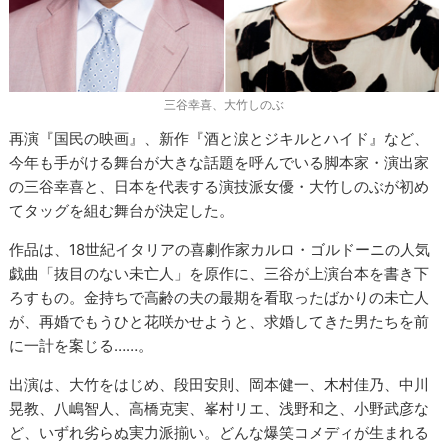
三谷幸喜、大竹しのぶ
再演『国民の映画』、新作『酒と涙とジキルとハイド』など、
今年も手がける舞台が大きな話題を呼んでいる脚本家・演出家
の三谷幸喜と、日本を代表する演技派女優・大竹しのぶが初め
てタッグを組む舞台が決定した。
作品は、18世紀イタリアの喜劇作家カルロ・ゴルドーニの人気
戯曲「抜目のない未亡人」を原作に、三谷が上演台本を書き下
ろすもの。金持ちで高齢の夫の最期を看取ったばかりの未亡人
が、再婚でもうひと花咲かせようと、求婚してきた男たちを前
に一計を案じる……。
出演は、大竹をはじめ、段田安則、岡本健一、木村佳乃、中川
晃教、八嶋智人、高橋克実、峯村リエ、浅野和之、小野武彦な
ど、いずれ劣らぬ実力派揃い。どんな爆笑コメディが生まれる