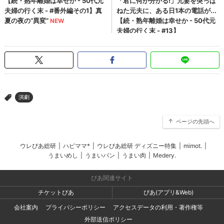
演劇
>
ページの先頭へ
ウレぴあ総研
|
ハピママ*
|
ウレぴあ総研 ディズニー特集
|
mimot.
|
うまいめし
|
うまいパン
|
うまい肉
|
Medery.
ぴあ関連サイト
チケットぴあ
ぴあ(アプリ&Web)
会社案内
プライバシーポリシー
アクセスデータの利用・著作権等
外部送信ポリシー