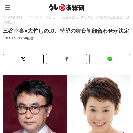
ウレぴあ総研（うれぴあ）
ウレぴあ総研
>
エンタメ・テレビ
>
三谷幸喜×大竹しのぶ、待望の舞台初顔合わせ
が決定
三谷幸喜×大竹しのぶ、待望の舞台初顔合わせが決定
2014.2.10 15:50配信